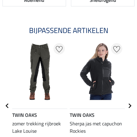
Ademend
Sneldrogend
BIJPASSENDE ARTIKELEN
20
TWIN OAKS
TWIN OAKS
TWI
zomer trekking rijbroek
Sherpa jas met capuchon
Inse
Lake Louise
Rockies
Tund