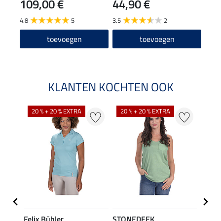
109,00 €
44,90 €
39,90
31
4.8
5
3.5
2
toevoegen
toevoegen
KLANTEN KOCHTEN OOK
20 % + 20 % EXTRA
20 % + 20 % EXTRA
40 %
Felix Bühler
STONEDEEK
Felix