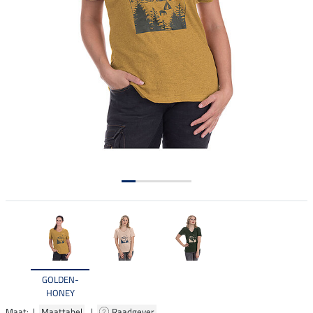
GOLDEN-
HONEY
Maat: |
Maattabel
|
Raadgever