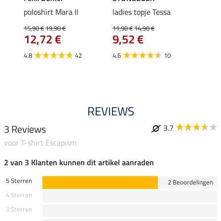
Klara
poloshirt Mara II
ladies topje Tessa
funct
uchon
wedstr
15,90 €
19,90 €
11,90 €
14,90 €
12,72 €
9,52 €
24,90 
€
van
4.8
42
4.6
10
4.4
REVIEWS
3 Reviews
3.7
voor T-shirt Escapism
2 van 3 Klanten kunnen dit artikel aanraden
5 Sterren
2 Beoordelingen
4 Sterren
3 Sterren