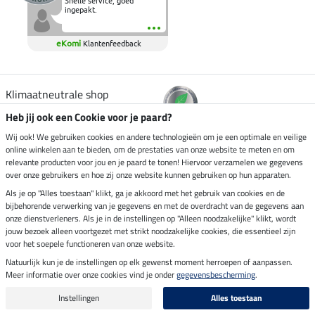
Snelle service, goed
ingepakt.
eKomi
Klantenfeedback
Klimaatneutrale shop
Heb jij ook een Cookie voor je paard?
Verzending per
Wij ook! We gebruiken cookies en andere technologieën om je een optimale en veilige
online winkelen aan te bieden, om de prestaties van onze website te meten en om
relevante producten voor jou en je paard te tonen! Hiervoor verzamelen we gegevens
over onze gebruikers en hoe zij onze website kunnen gebruiken op hun apparaten.
Veilig betalen met
Als je op "Alles toestaan" klikt, ga je akkoord met het gebruik van cookies en de
bijbehorende verwerking van je gegevens en met de overdracht van de gegevens aan
onze dienstverleners. Als je in de instellingen op "Alleen noodzakelijke" klikt, wordt
jouw bezoek alleen voortgezet met strikt noodzakelijke cookies, die essentieel zijn
Impressum
voor het soepele functioneren van onze website.
Natuurlijk kun je de instellingen op elk gewenst moment herroepen of aanpassen.
Meer informatie over onze cookies vind je onder
gegevensbescherming
.
Laatste update op 07.08.2026 om 07:03 uur
Alle prijzen in euro's, incl. BTW, excl. verzendkosten.
Instellingen
Alles toestaan