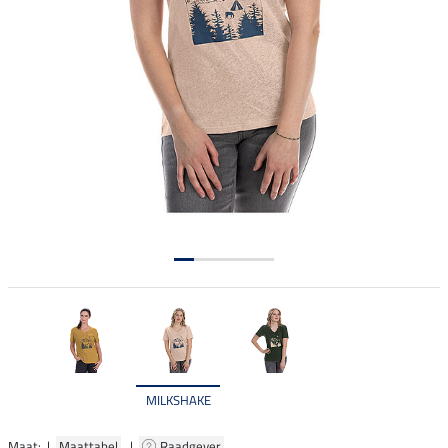
MILKSHAKE
Maat: |
Maattabel
|
Raadgever