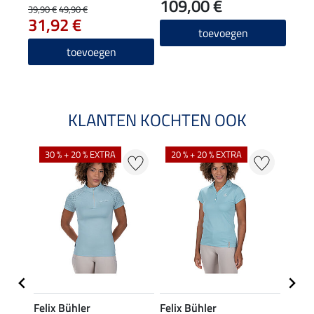
109,00 €
39,90 €
49,90 €
31,92 €
toevoegen
toevoegen
KLANTEN KOCHTEN OOK
30 % + 20 % EXTRA
20 % + 20 % EXTRA
20 %
Felix Bühler
Felix Bühler
STON