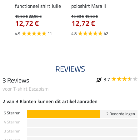
Jule
functioneel shirt Julie
poloshirt Mara II
ladies
uchon
15,90 €
22,90 €
15,90 €
19,90 €
11,90 
12,72 €
12,72 €
9,5
4.9
11
4.8
42
4.6
REVIEWS
3 Reviews
3.7
voor T-shirt Escapism
2 van 3 Klanten kunnen dit artikel aanraden
5 Sterren
2 Beoordelingen
4 Sterren
3 Sterren