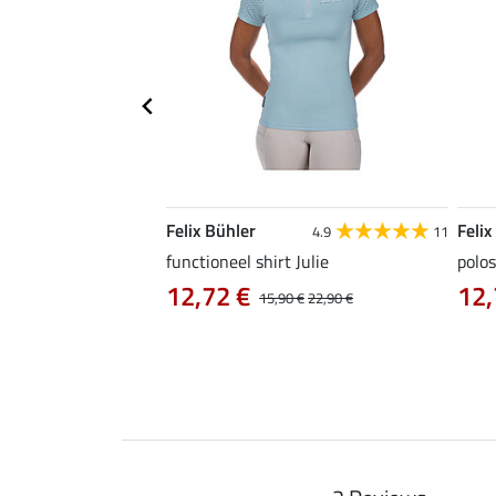
Felix Bühler
Felix
4.9
9
4.9
11
as Jule Life Cycle met
functioneel shirt Julie
polos
12,72 €
12,
15,90 €
22,90 €
0 €
69,90 €