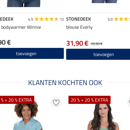
EDEEK
STONEDEEK
4.5
12
5.0
s bodywarmer Winnie
blouse Everly
90 €
31,90 €
39,90 €
toevoegen
toevoegen
KLANTEN KOCHTEN OOK
 % + 20 % EXTRA
20 % + 20 % EXTRA