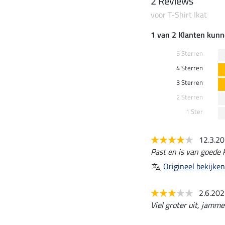
2 Reviews
voor T-Shirt Ikat
1 van 2 Klanten kunn
5 Sterren
4 Sterren
3 Sterren
2 Sterren
1 Ster
12.3.2
Past en is van goede k
Origineel bekijken
2.6.20
Viel groter uit, jamme