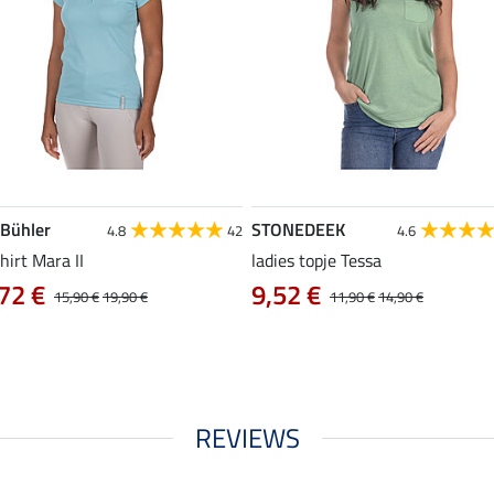
 Bühler
STONEDEEK
4.8
42
4.6
hirt Mara II
ladies topje Tessa
72 €
9,52 €
15,90 €
19,90 €
11,90 €
14,90 €
REVIEWS