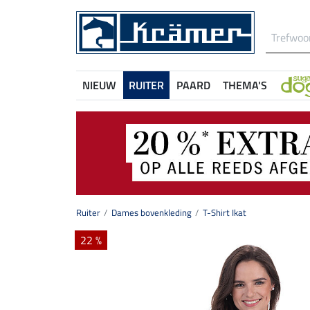
NIEUW
RUITER
PAARD
THEMA'S
Ruiter
Dames bovenkleding
T-Shirt Ikat
22 %