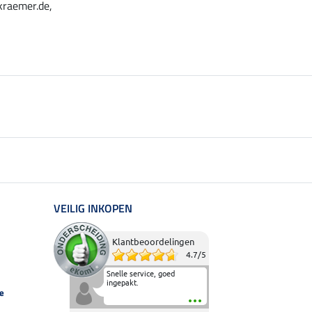
kraemer.de,
VEILIG INKOPEN
Klantbeoordelingen
4.7
/
5
Snelle service, goed
ingepakt.
e