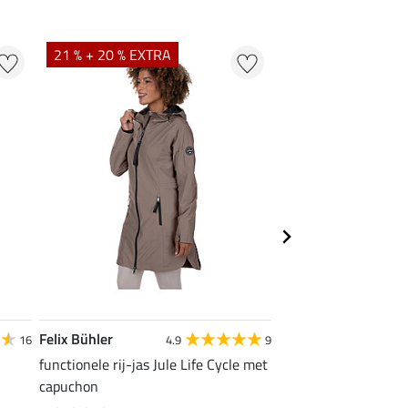
21 % + 20 % EXTRA
20 % + 20 % EXTR
Felix Bühler
Felix Bühler
16
4.9
9
4
functionele rij-jas Jule Life Cycle met
functioneel T-shirt N
capuchon
9,52 €
11,90 €
14,9