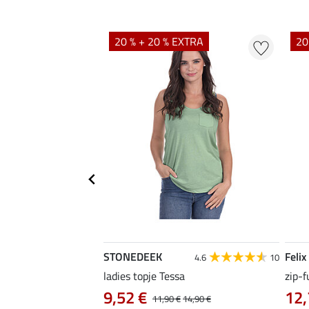
EXTRA
20 % + 20 % EXTRA
20
STONEDEEK
Felix
4.7
22
4.6
10
irt Nela
ladies topje Tessa
zip-f
9,52 €
12,
14,90 €
11,90 €
14,90 €