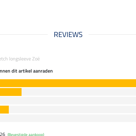
REVIEWS
etch longsleeve Zoë
nnen dit artikel aanraden
026
(Bevestigde aankoop)