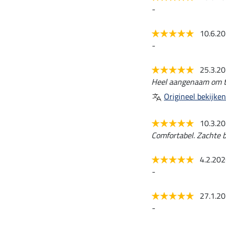
-
10.6.2
-
25.3.2
Heel aangenaam om te 
Origineel bekijken
10.3.2
Comfortabel. Zachte b
4.2.20
-
27.1.2
-