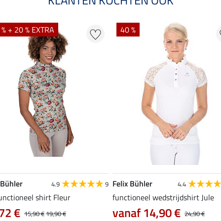
 % + 20 % EXTRA
40 %
 Bühler
Felix Bühler
4.9
9
4.4
unctioneel shirt Fleur
functioneel wedstrijdshirt Jule
72 €
vanaf 14,90 €
15,90 €
19,90 €
24,90 €