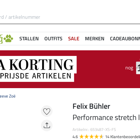
STALLEN
OUTFITS
SALE
MERKEN
CADEAUBON
nog
leeve Zoë
Felix Bühler
Performance stretch 
Artikelnr.: 653487-XS-FS
4.6
14 Klantenbeoordel