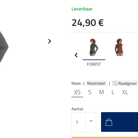
Leverbaar
24,90 €
FOREST
Maat: |
Maattabel
|
Raadgever
XS
S
M
L
XL
Aantal: