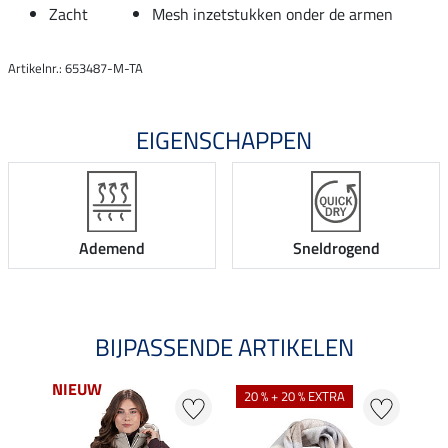
Zacht
Mesh inzetstukken onder de armen
Artikelnr.: 653487-M-TA
EIGENSCHAPPEN
Ademend
Sneldrogend
BIJPASSENDE ARTIKELEN
NIEUW
NI
20 % + 20 % EXTRA