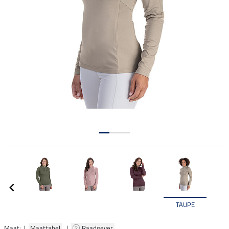
TAUPE
Maat: |
Maattabel
|
Raadgever