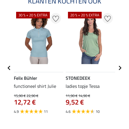
KLANTEN KOCHTEN OOK
30 % + 20 % EXTRA
20 % + 20 % EXTRA
20 %
Felix Bühler
STONEDEEK
Felix
rt
functioneel shirt Julie
ladies topje Tessa
polosh
15,90 €
22,90 €
11,90 €
14,90 €
15,90 
12,72 €
9,52 €
12,
4.9
11
4.6
10
5.0