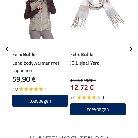
Felix Bühler
Felix Bühler
Feli
Lena bodywarmer met
XXL sjaal Yara
hoof
capuchon
59,90 €
7,9
15,90 €
19,90 €
12,72 €
4.8
4
4.0
1
toevoegen
toevoegen