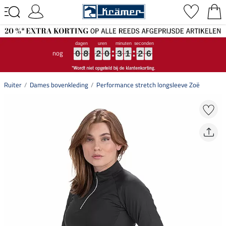
nog
0
0
0
8
8
8
2
2
2
0
0
0
3
3
3
1
1
1
2
2
2
5
6
5
0
8
2
0
3
1
2
6
Ruiter
Dames bovenkleding
Performance stretch longsleeve Zoë