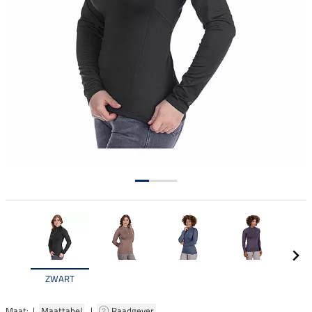
ZWART
Maat: |
Maattabel
|
Raadgever