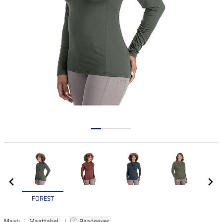
FOREST
Maat: |
Maattabel
|
Raadgever