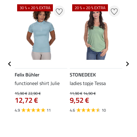
30 % + 20 % EXTRA
20 % + 20 % EXTRA
20 %
Felix Bühler
STONEDEEK
Felix
rt
functioneel shirt Julie
ladies topje Tessa
polosh
15,90 €
22,90 €
11,90 €
14,90 €
15,90 
12,72 €
9,52 €
12,
4.9
11
4.6
10
5.0