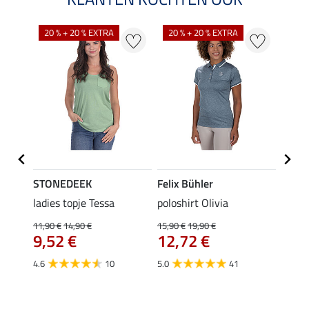
20 % + 20 % EXTRA
20 % + 20 % EXTRA
20 %
STONEDEEK
Felix Bühler
Felix
ladies topje Tessa
poloshirt Olivia
zip-fu
Fleur
11,90 €
14,90 €
15,90 €
19,90 €
9,52 €
12,72 €
15,90 
12,
4.6
10
5.0
41
4.9