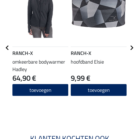
RANCH-X
RANCH-X
RAN
omkeerbare bodywarmer
hoofdband Elsie
T-sh
Hadley
64,90 €
9,99 €
14,90
11
toevoegen
toevoegen
4.1
KLANTEN KOCHTEN OOK