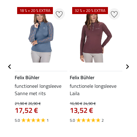
18 % + 20 % EXTRA
32 % + 20 % EXTRA
20 %
Felix Bühler
Felix Bühler
STON
e
functioneel longsleeve
functionele longsleeve
blous
Sanne met rits
Laila
31,90 
van
21,90 €
26,90 €
16,90 €
24,90 €
17,52 €
13,52 €
4.4
5.0
1
5.0
2