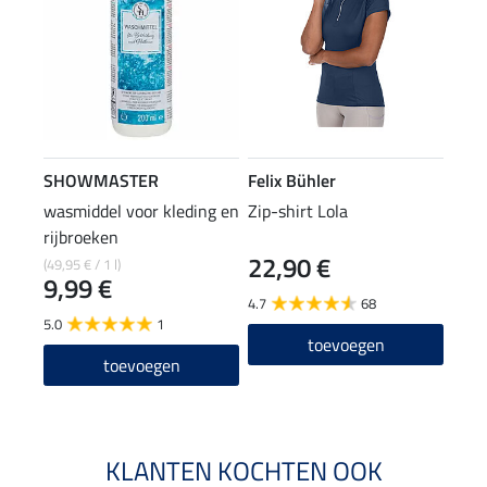
SHOWMASTER
Felix Bühler
wasmiddel voor kleding en
Zip-shirt Lola
rijbroeken
22,90 €
(49,95 € / 1 l)
9,99 €
4.7
68
5.0
1
toevoegen
toevoegen
KLANTEN KOCHTEN OOK