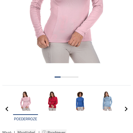
POEDERROZE
Maat: |
Maattabel
|
Raadgever