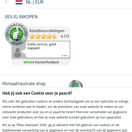
NL | EUR
VEILIG INKOPEN
Klantbeoordelingen
4.7
/
5
Snelle service, goed
ingepakt.
eKomi
Klantenfeedback
Klimaatneutrale shop
Heb jij ook een Cookie voor je paard?
Verzending per
Wij ook! We gebruiken cookies en andere technologieën om je een optimale en veilige
online winkelen aan te bieden, om de prestaties van onze website te meten en om
relevante producten voor jou en je paard te tonen! Hiervoor verzamelen we gegevens
over onze gebruikers en hoe zij onze website kunnen gebruiken op hun apparaten.
Veilig betalen met
Als je op "Alles toestaan" klikt, ga je akkoord met het gebruik van cookies en de
bijbehorende verwerking van je gegevens en met de overdracht van de gegevens aan