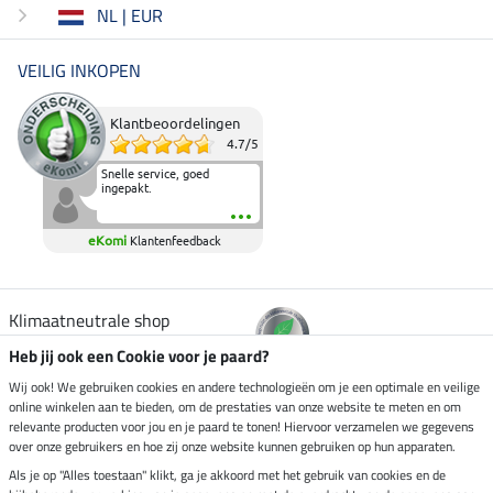
NL | EUR
VEILIG INKOPEN
Klantbeoordelingen
4.7
/
5
Snelle service, goed
ingepakt.
eKomi
Klantenfeedback
Klimaatneutrale shop
Heb jij ook een Cookie voor je paard?
Verzending per
Wij ook! We gebruiken cookies en andere technologieën om je een optimale en veilige
online winkelen aan te bieden, om de prestaties van onze website te meten en om
relevante producten voor jou en je paard te tonen! Hiervoor verzamelen we gegevens
over onze gebruikers en hoe zij onze website kunnen gebruiken op hun apparaten.
Veilig betalen met
Als je op "Alles toestaan" klikt, ga je akkoord met het gebruik van cookies en de