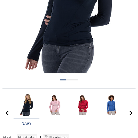
NAVY
Maat: |
Maattabel
|
Raadgever