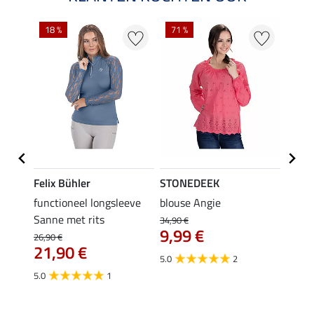
18 %
71 %
25 %
Felix Bühler
STONEDEEK
STON
shirt
functioneel longsleeve
blouse Angie
blous
Sanne met rits
34,90 €
29,90 
9,99 €
van
26,90 €
21,90 €
€
5.0
2
4.4
5.0
1