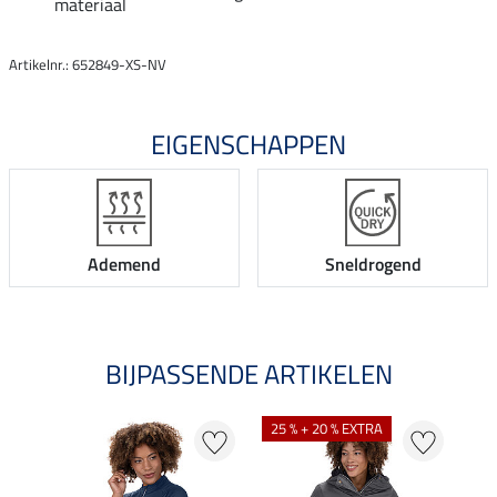
materiaal
Artikelnr.: 652849-XS-NV
EIGENSCHAPPEN
Ademend
Sneldrogend
BIJPASSENDE ARTIKELEN
25 % + 20 % EXTRA
22