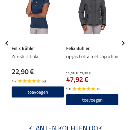
Felix Bühler
Felix Bühler
Feli
Zip-shirt Lola
rij-jas Lotta met capuchon
muts
22,90 €
59,90 €
79,90 €
9,99 
47,92 €
7,9
4.7
68
5.0
16
4.5
toevoegen
toevoegen
KLANTEN KOCHTEN OOK