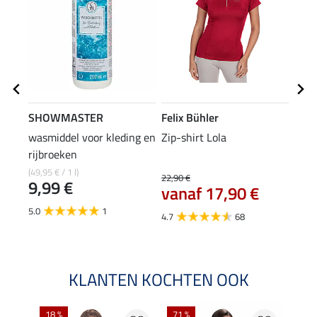
SHOWMASTER
Felix Bühler
Feli
wasmiddel voor kleding en
Zip-shirt Lola
pet 
rijbroeken
8,9
(49,95 € / 1 l)
22,90 €
9,99 €
vanaf 17,90 €
4.6
5.0
1
4.7
68
KLANTEN KOCHTEN OOK
18 %
71 %
20 %