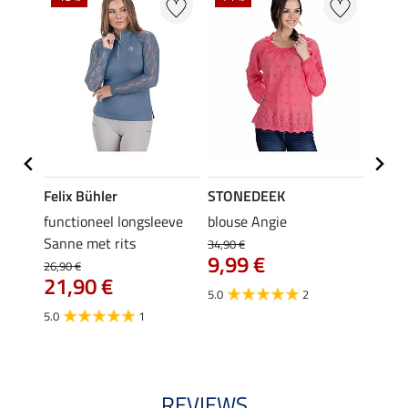
Felix Bühler
STONEDEEK
STON
shirt
functioneel longsleeve
blouse Angie
blous
Sanne met rits
34,90 €
31,90 
9,99 €
van
26,90 €
21,90 €
€
5.0
2
4.4
5.0
1
REVIEWS