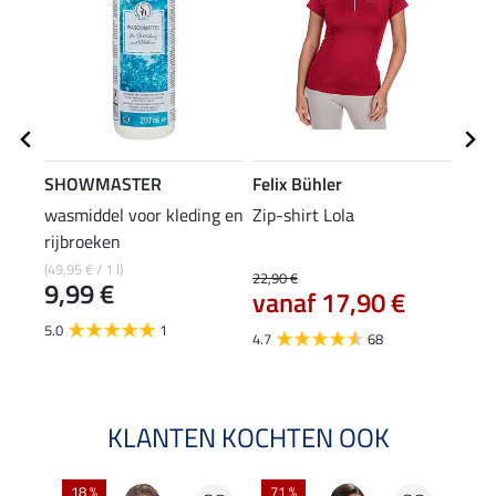
SHOWMASTER
Felix Bühler
Feli
wasmiddel voor kleding en
Zip-shirt Lola
pet 
rijbroeken
8,9
(49,95 € / 1 l)
22,90 €
9,99 €
vanaf 17,90 €
4.6
5.0
1
4.7
68
KLANTEN KOCHTEN OOK
18 %
71 %
25 %