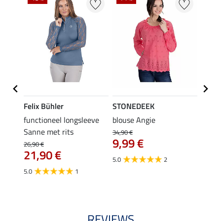
Felix Bühler
STONEDEEK
STON
shirt
functioneel longsleeve
blouse Angie
blous
Sanne met rits
34,90 €
29,90 
9,99 €
van
26,90 €
21,90 €
€
5.0
2
4.4
5.0
1
REVIEWS