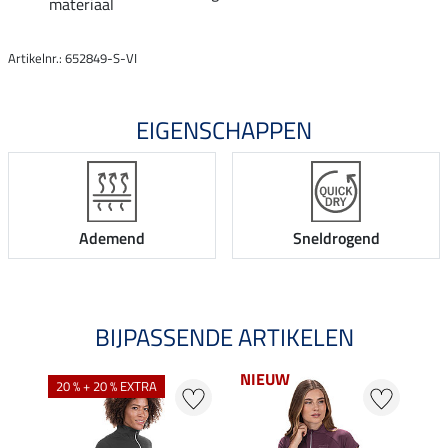
materiaal
Artikelnr.: 652849-S-VI
EIGENSCHAPPEN
Ademend
Sneldrogend
BIJPASSENDE ARTIKELEN
NIEUW
20 % + 20 % EXTRA
20