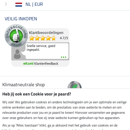
NL | EUR
VEILIG INKOPEN
Klantbeoordelingen
4.7
/
5
Snelle service, goed
ingepakt.
eKomi
Klantenfeedback
Klimaatneutrale shop
Heb jij ook een Cookie voor je paard?
Verzending per
Wij ook! We gebruiken cookies en andere technologieën om je een optimale en veilige
online winkelen aan te bieden, om de prestaties van onze website te meten en om
relevante producten voor jou en je paard te tonen! Hiervoor verzamelen we gegevens
over onze gebruikers en hoe zij onze website kunnen gebruiken op hun apparaten.
Veilig betalen met
Als je op "Alles toestaan" klikt, ga je akkoord met het gebruik van cookies en de