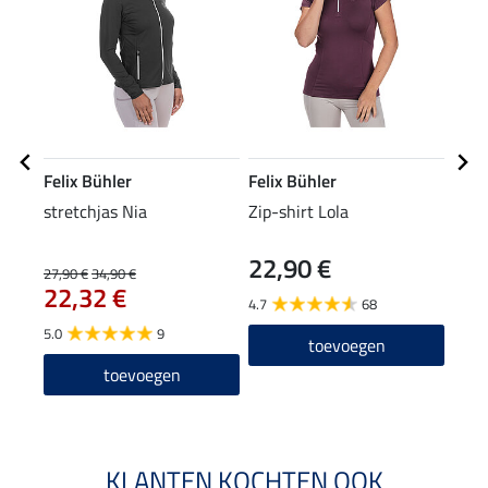
Felix Bühler
Felix Bühler
Feli
stretchjas Nia
Zip-shirt Lola
perf
body
22,90 €
27,90 €
34,90 €
23,90
22,32 €
19
4.7
68
5.0
9
5.0
toevoegen
toevoegen
KLANTEN KOCHTEN OOK