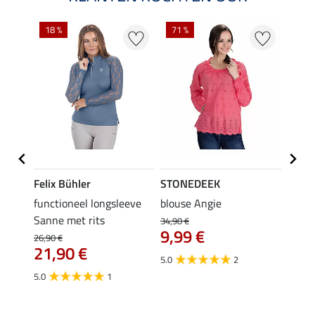
18 %
71 %
25 %
Felix Bühler
STONEDEEK
STON
shirt
functioneel longsleeve
blouse Angie
blous
Sanne met rits
34,90 €
29,90 
9,99 €
van
26,90 €
21,90 €
€
5.0
2
4.4
5.0
1