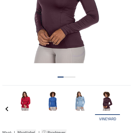
VINEYARD
Maat: |
Maattabel
|
Raadgever