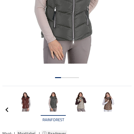
RAINFOREST
Maat: |
Maattabel
|
Raadgever