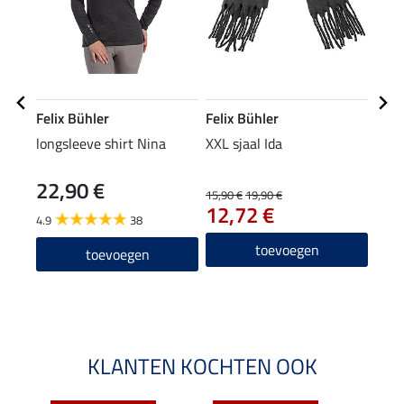
Felix Bühler
Felix Bühler
Feli
longsleeve shirt Nina
XXL sjaal Ida
muts
22,90 €
15,90 €
19,90 €
9,99 
12,72 €
7,9
4.9
38
4.5
toevoegen
toevoegen
KLANTEN KOCHTEN OOK