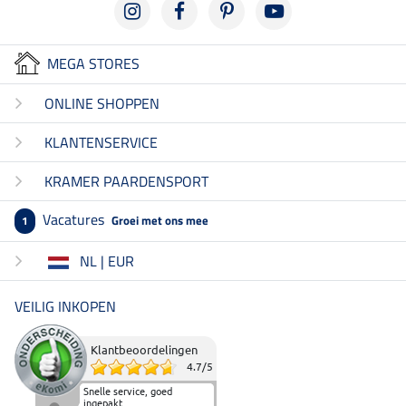
MEGA STORES
ONLINE SHOPPEN
KLANTENSERVICE
KRAMER PAARDENSPORT
Vacatures
Groei met ons mee
1
NL | EUR
VEILIG INKOPEN
Klantbeoordelingen
4.7
/
5
Snelle service, goed
ingepakt.