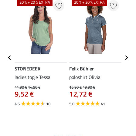
20 % + 20 % EXTRA
20 % + 20 % EXTRA
20 %
STONEDEEK
Felix Bühler
Felix
ladies topje Tessa
poloshirt Olivia
zip-fu
Fleur
11,90 €
14,90 €
15,90 €
19,90 €
9,52 €
12,72 €
15,90 
12,
4.6
10
5.0
41
4.9