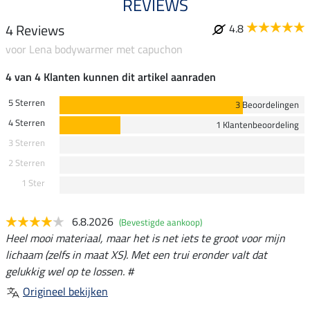
REVIEWS
4 Reviews
4.8
voor Lena bodywarmer met capuchon
4 van 4 Klanten kunnen dit artikel aanraden
5 Sterren
3 Beoordelingen
4 Sterren
1 Klantenbeoordeling
3 Sterren
2 Sterren
1 Ster
6.8.2026
(Bevestigde aankoop)
Heel mooi materiaal, maar het is net iets te groot voor mijn
lichaam (zelfs in maat XS). Met een trui eronder valt dat
gelukkig wel op te lossen. #
Origineel bekijken