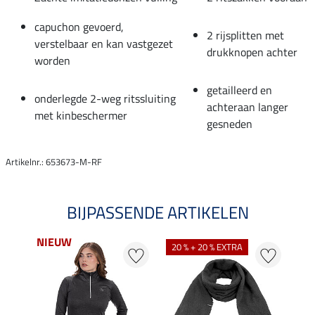
capuchon gevoerd,
2 rijsplitten met
verstelbaar en kan vastgezet
drukknopen achter
worden
getailleerd en
onderlegde 2-weg ritssluiting
achteraan langer
met kinbeschermer
gesneden
Artikelnr.: 653673-M-RF
BIJPASSENDE ARTIKELEN
NIEUW
20 % + 20 % EXTRA
22