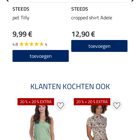
STEEDS
STEEDS
STE
pet Tilly
cropped shirt Adele
crop
Ales
9,99 €
12,90 €
34
4.8
4
toevoegen
toevoegen
KLANTEN KOCHTEN OOK
20 % + 20 % EXTRA
20 % + 20 % EXTRA
40 %