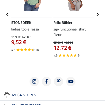
STONEDEEK
Felix Bühler
Felix
 Nela
ladies topje Tessa
zip-functioneel shirt
funct
Fleur
wedstr
11,90 €
14,90 €
9,52 €
15,90 €
19,90 €
24,90 
12,72 €
van
4.6
10
4.9
9
4.4
MEGA STORES