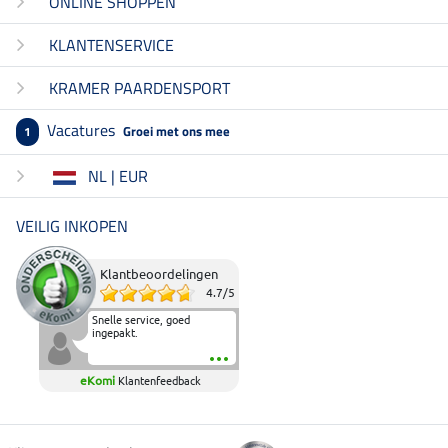
ONLINE SHOPPEN
KLANTENSERVICE
KRAMER PAARDENSPORT
Vacatures
Groei met ons mee
1
NL | EUR
VEILIG INKOPEN
Klantbeoordelingen
4.7
/
5
Snelle service, goed
ingepakt.
eKomi
Klantenfeedback