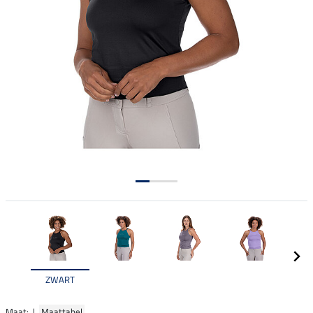
ZWART
Maat: |
Maattabel