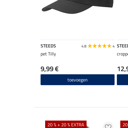
STEEDS
STEE
4.8
4
pet Tilly
cropp
9,99 €
12,
toevoegen
20 % + 20 % EXTRA
20