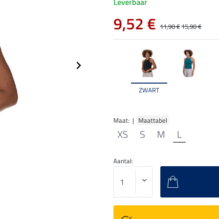
Leverbaar
9,52 €
11,90 €
15,90 €
ZWART
Maat: |
Maattabel
XS
S
M
L
Aantal: