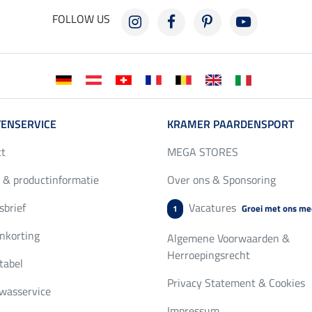
FOLLOW US
ENSERVICE
KRAMER PAARDENSPORT
ct
MEGA STORES
 & productinformatie
Over ons & Sponsoring
brief
Vacatures
Groei met ons me
1
nkorting
Algemene Voorwaarden &
Herroepingsrecht
tabel
Privacy Statement & Cookies
wasservice
Impressum