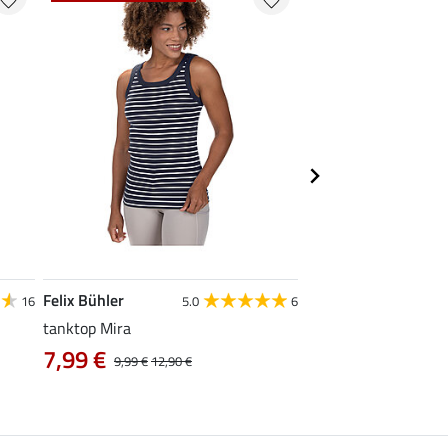
Felix Bühler
STEEDS
16
5.0
6
tanktop Mira
functionele zipshirt 
7,99 €
vanaf 17,90 €
9,99 €
12,90 €