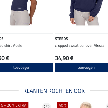
DS
STEEDS
ed shirt Adele
cropped sweat pullover Alessa
90 €
34,90 €
toevoegen
toevoegen
KLANTEN KOCHTEN OOK
 % + 20 % EXTRA
40 %