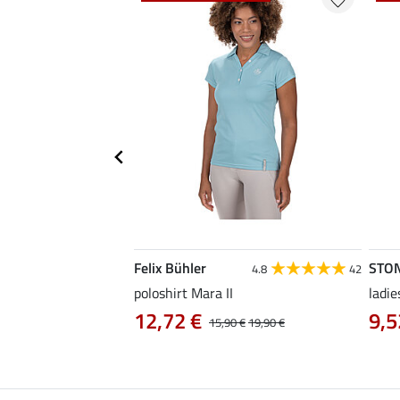
Felix Bühler
STO
4.8
4
4.8
42
irt Eliana
poloshirt Mara II
ladie
0 €
12,72 €
9,5
22,90 €
15,90 €
19,90 €