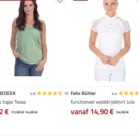
NEDEEK
Felix Bühler
4.6
10
4.4
s topje Tessa
functioneel wedstrijdshirt Jule
2 €
vanaf 14,90 €
11,90 €
14,90 €
24,90 €