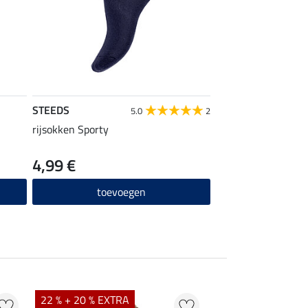
STEEDS
5.0
2
rijsokken Sporty
4,99 €
toevoegen
22 % + 20 % EXTRA
22 %