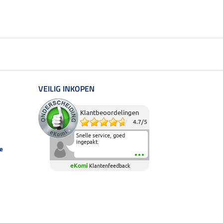
VEILIG INKOPEN
Klantbeoordelingen
4.7
/
5
Snelle service, goed
ingepakt.
e
eKomi
Klantenfeedback