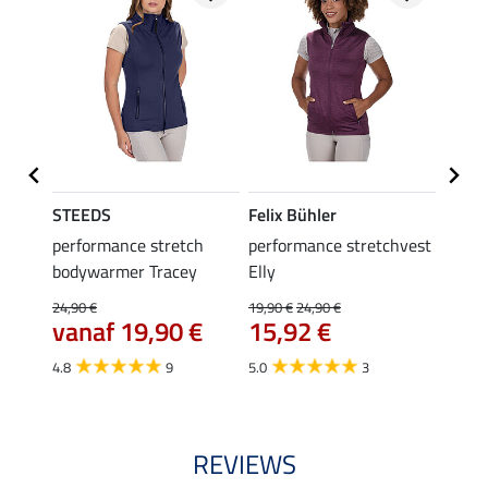
STEEDS
Felix Bühler
Felix
 Anni
performance stretch
performance stretchvest
bodyw
bodywarmer Tracey
Elly
29,90 
van
24,90 €
19,90 €
24,90 €
vanaf 19,90 €
15,92 €
4.8
4.8
9
5.0
3
REVIEWS