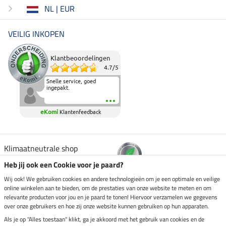
NL | EUR
VEILIG INKOPEN
Klantbeoordelingen
4.7
/
5
Snelle service, goed
ingepakt.
eKomi
Klantenfeedback
Klimaatneutrale shop
Heb jij ook een Cookie voor je paard?
Verzending per
Wij ook! We gebruiken cookies en andere technologieën om je een optimale en veilige
online winkelen aan te bieden, om de prestaties van onze website te meten en om
relevante producten voor jou en je paard te tonen! Hiervoor verzamelen we gegevens
over onze gebruikers en hoe zij onze website kunnen gebruiken op hun apparaten.
Veilig betalen met
Als je op "Alles toestaan" klikt, ga je akkoord met het gebruik van cookies en de