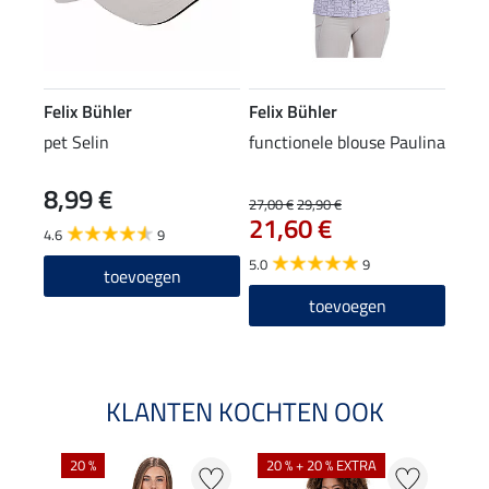
Felix Bühler
Felix Bühler
pet Selin
functionele blouse Paulina
8,99 €
27,00 €
29,90 €
21,60 €
4.6
9
5.0
9
toevoegen
toevoegen
KLANTEN KOCHTEN OOK
20 %
20 % + 20 % EXTRA
25 %