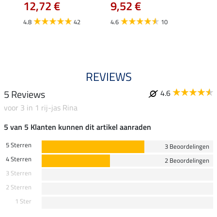
12,72 €
9,52 €
24,90 
€
van
4.8
42
4.6
10
4.4
REVIEWS
5 Reviews
4.6
voor 3 in 1 rij-jas Rina
5 van 5 Klanten kunnen dit artikel aanraden
5 Sterren
3 Beoordelingen
4 Sterren
2 Beoordelingen
3 Sterren
2 Sterren
1 Ster