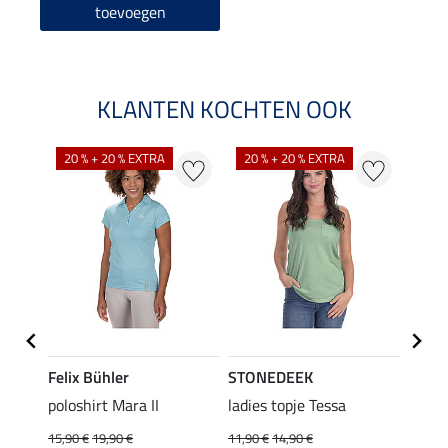
toevoegen
KLANTEN KOCHTEN OOK
20 % + 20 % EXTRA
20 % + 20 % EXTRA
40 %
Felix Bühler
STONEDEEK
Felix
Klara
poloshirt Mara II
ladies topje Tessa
funct
uchon
wedstr
15,90 €
19,90 €
11,90 €
14,90 €