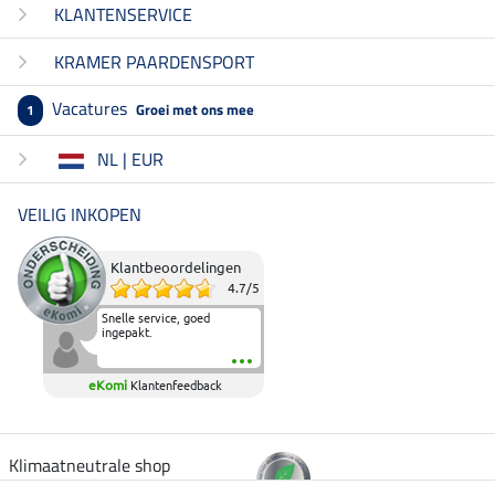
KLANTENSERVICE
KRAMER PAARDENSPORT
Vacatures
Groei met ons mee
1
NL | EUR
VEILIG INKOPEN
Klantbeoordelingen
4.7
/
5
Snelle service, goed
ingepakt.
eKomi
Klantenfeedback
Klimaatneutrale shop