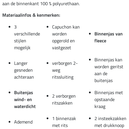
aan de binnenkant 100 % polyurethaan.
Materiaalinfos & kenmerken:
3
Capuchon kan
verschillende
worden
Binnenjas van
stijlen
opgerold en
fleece
mogelijk
vastgezet
Binnenjas kan
Langer
verborgen 2-
worden geritst
gesneden
weg
aan de
achteraan
ritssluiting
buitenjas
Buitenjas
Binnenjas met
2 verborgen
wind- en
opstaande
ritszakken
waterdicht
kraag
1 binnenzak
2 insteekzakken
Ademend
met rits
met drukknoop