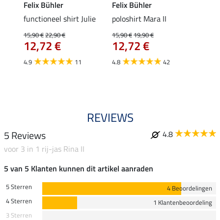
Felix Bühler
Felix Bühler
STON
Jule
functioneel shirt Julie
poloshirt Mara II
ladies
uchon
15,90 €
22,90 €
15,90 €
19,90 €
11,90 
12,72 €
12,72 €
9,5
4.9
11
4.8
42
4.6
REVIEWS
5 Reviews
4.8
voor 3 in 1 rij-jas Rina II
5 van 5 Klanten kunnen dit artikel aanraden
5 Sterren
4 Beoordelingen
4 Sterren
1 Klantenbeoordeling
3 Sterren