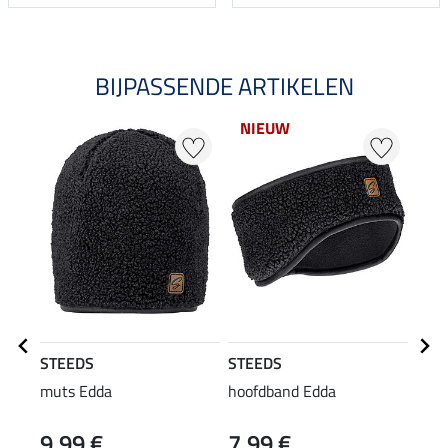
BIJPASSENDE ARTIKELEN
NIEUW
20
STEEDS
STEEDS
STE
muts Edda
hoofdband Edda
Swea
9,99 €
7,99 €