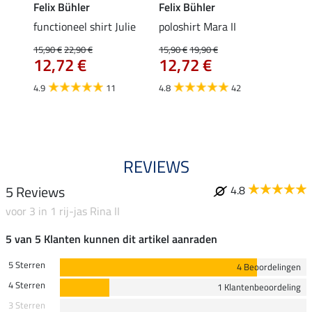
Felix Bühler
Felix Bühler
STON
Jule
functioneel shirt Julie
poloshirt Mara II
ladies
uchon
15,90 €
22,90 €
15,90 €
19,90 €
11,90 
12,72 €
12,72 €
9,5
4.9
11
4.8
42
4.6
REVIEWS
5 Reviews
4.8
voor 3 in 1 rij-jas Rina II
5 van 5 Klanten kunnen dit artikel aanraden
5 Sterren
4 Beoordelingen
4 Sterren
1 Klantenbeoordeling
3 Sterren