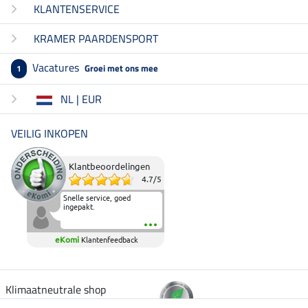
KLANTENSERVICE
KRAMER PAARDENSPORT
Vacatures
Groei met ons mee
1
NL | EUR
VEILIG INKOPEN
Klantbeoordelingen
4.7
/
5
Snelle service, goed
ingepakt.
eKomi
Klantenfeedback
Klimaatneutrale shop