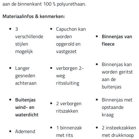
aan de binnenkant 100 % polyurethaan.
Materiaalinfos & kenmerken:
3
Capuchon kan
verschillende
worden
Binnenjas van
stijlen
opgerold en
fleece
mogelijk
vastgezet
Binnenjas kan
Langer
verborgen 2-
worden geritst
gesneden
weg
aan de
achteraan
ritssluiting
buitenjas
Buitenjas
Binnenjas met
2 verborgen
wind- en
opstaande
ritszakken
waterdicht
kraag
1 binnenzak
2 insteekzakken
Ademend
met rits
met drukknoop