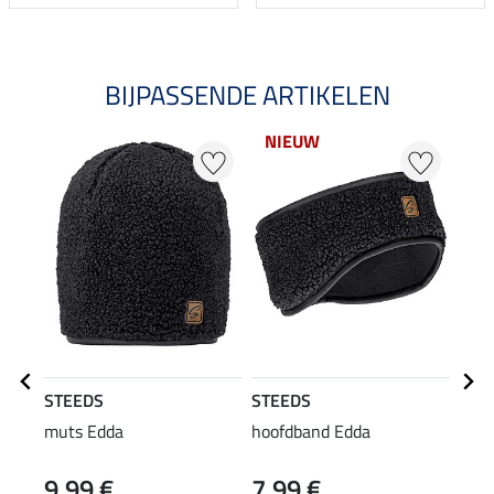
BIJPASSENDE ARTIKELEN
NIEUW
20
STEEDS
STEEDS
STE
muts Edda
hoofdband Edda
Swea
9,99 €
7,99 €