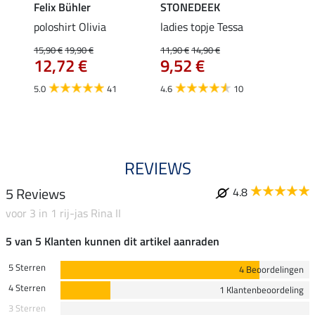
Felix Bühler
STONEDEEK
Felix
Emily
poloshirt Olivia
ladies topje Tessa
zip-fu
Fleur
15,90 €
19,90 €
11,90 €
14,90 €
12,72 €
9,52 €
15,90 
12,
5.0
41
4.6
10
4.9
REVIEWS
5 Reviews
4.8
voor 3 in 1 rij-jas Rina II
5 van 5 Klanten kunnen dit artikel aanraden
5 Sterren
4 Beoordelingen
4 Sterren
1 Klantenbeoordeling
3 Sterren