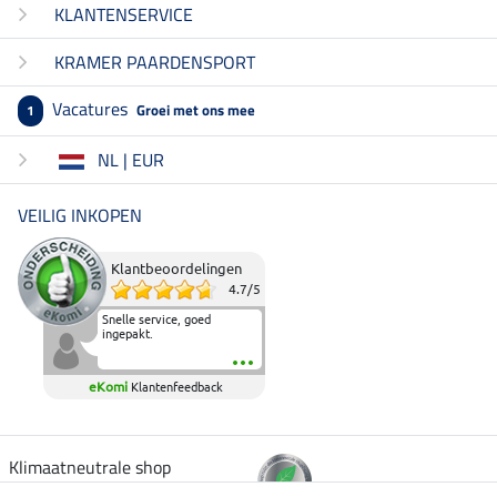
KLANTENSERVICE
KRAMER PAARDENSPORT
Vacatures
Groei met ons mee
1
NL | EUR
VEILIG INKOPEN
Klantbeoordelingen
4.7
/
5
Snelle service, goed
ingepakt.
eKomi
Klantenfeedback
Klimaatneutrale shop