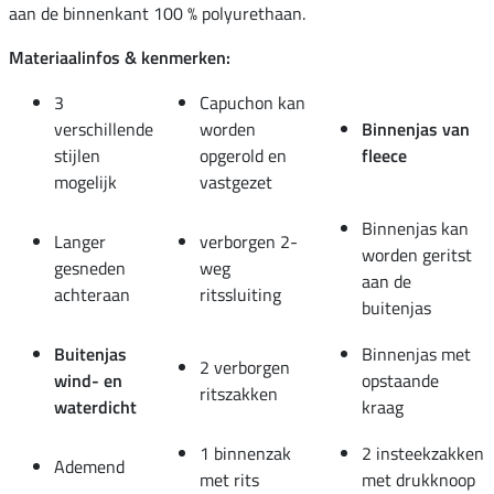
aan de binnenkant 100 % polyurethaan.
Materiaalinfos & kenmerken:
3
Capuchon kan
verschillende
worden
Binnenjas van
stijlen
opgerold en
fleece
mogelijk
vastgezet
Binnenjas kan
Langer
verborgen 2-
worden geritst
gesneden
weg
aan de
achteraan
ritssluiting
buitenjas
Buitenjas
Binnenjas met
2 verborgen
wind- en
opstaande
ritszakken
waterdicht
kraag
1 binnenzak
2 insteekzakken
Ademend
met rits
met drukknoop