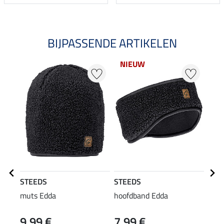
BIJPASSENDE ARTIKELEN
NIEUW
20
STEEDS
STEEDS
STE
muts Edda
hoofdband Edda
Swea
9,99 €
7,99 €