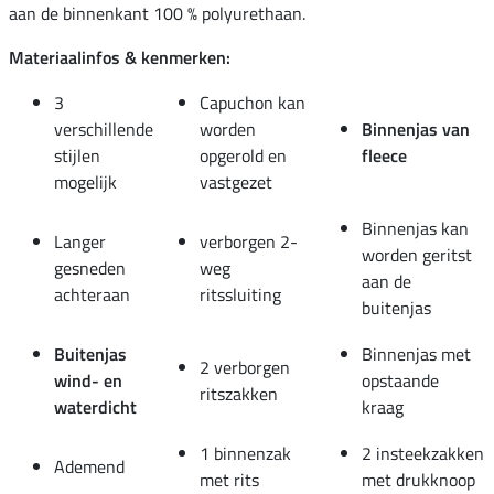
aan de binnenkant 100 % polyurethaan.
Materiaalinfos & kenmerken:
3
Capuchon kan
verschillende
worden
Binnenjas van
stijlen
opgerold en
fleece
mogelijk
vastgezet
Binnenjas kan
Langer
verborgen 2-
worden geritst
gesneden
weg
aan de
achteraan
ritssluiting
buitenjas
Buitenjas
Binnenjas met
2 verborgen
wind- en
opstaande
ritszakken
waterdicht
kraag
1 binnenzak
2 insteekzakken
Ademend
met rits
met drukknoop