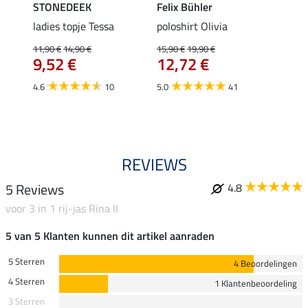
STONEDEEK
Felix Bühler
Felix
ladies topje Tessa
poloshirt Olivia
zip-fu
Fleur
11,90 €
14,90 €
15,90 €
19,90 €
9,52 €
12,72 €
15,90 
12,
4.6
10
5.0
41
4.9
REVIEWS
5 Reviews
4.8
voor 3 in 1 rij-jas Rina II
5 van 5 Klanten kunnen dit artikel aanraden
5 Sterren
4 Beoordelingen
4 Sterren
1 Klantenbeoordeling
3 Sterren