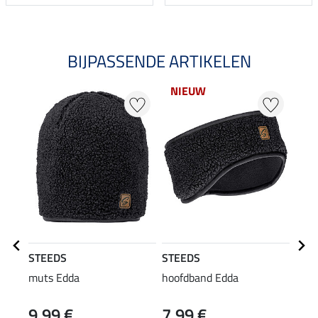
BIJPASSENDE ARTIKELEN
NIEUW
20
STEEDS
STEEDS
STE
muts Edda
hoofdband Edda
Swea
9,99 €
7,99 €