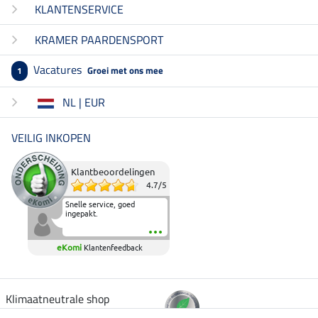
KLANTENSERVICE
KRAMER PAARDENSPORT
Vacatures
Groei met ons mee
1
NL | EUR
VEILIG INKOPEN
Klantbeoordelingen
4.7
/
5
Snelle service, goed
ingepakt.
eKomi
Klantenfeedback
Klimaatneutrale shop