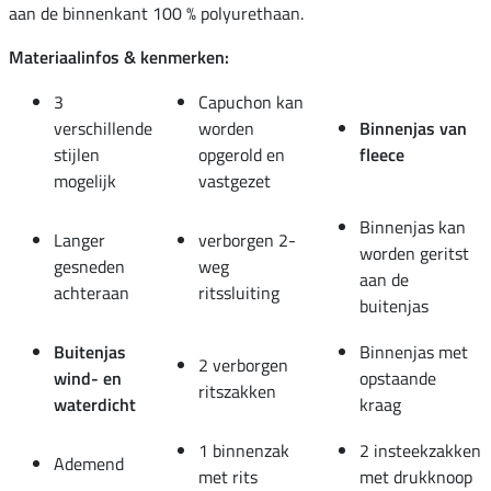
aan de binnenkant 100 % polyurethaan.
Materiaalinfos & kenmerken:
3
Capuchon kan
verschillende
worden
Binnenjas van
stijlen
opgerold en
fleece
mogelijk
vastgezet
Binnenjas kan
Langer
verborgen 2-
worden geritst
gesneden
weg
aan de
achteraan
ritssluiting
buitenjas
Buitenjas
Binnenjas met
2 verborgen
wind- en
opstaande
ritszakken
waterdicht
kraag
1 binnenzak
2 insteekzakken
Ademend
met rits
met drukknoop