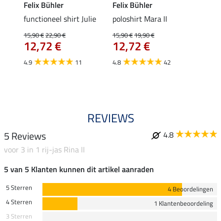
Felix Bühler
Felix Bühler
STON
Jule
functioneel shirt Julie
poloshirt Mara II
ladies
uchon
15,90 €
22,90 €
15,90 €
19,90 €
11,90 
12,72 €
12,72 €
9,5
4.9
11
4.8
42
4.6
REVIEWS
5 Reviews
4.8
voor 3 in 1 rij-jas Rina II
5 van 5 Klanten kunnen dit artikel aanraden
5 Sterren
4 Beoordelingen
4 Sterren
1 Klantenbeoordeling
3 Sterren