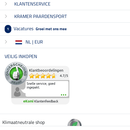
KLANTENSERVICE
KRAMER PAARDENSPORT
Vacatures
Groei met ons mee
1
NL | EUR
VEILIG INKOPEN
Klantbeoordelingen
4.7
/
5
Snelle service, goed
ingepakt.
eKomi
Klantenfeedback
Klimaatneutrale shop