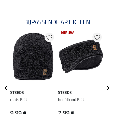
BIJPASSENDE ARTIKELEN
NIEUW
20
STEEDS
STEEDS
STE
muts Edda
hoofdband Edda
Swea
9,99 €
7,99 €