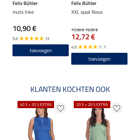
Felix Bühler
Felix Bühler
Feli
muts Inke
XXL sjaal Nova
drie
10,90 €
17
15,90 €
19,90 €
12,72 €
5.0
12
5.0
4.0
1
toevoegen
toevoegen
KLANTEN KOCHTEN OOK
40 % + 20 % EXTRA
20 % + 20 % EXTRA
20 %