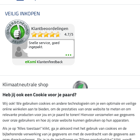
VEILIG INKOPEN
Klantbeoordelingen
4.7
/
5
Snelle service, goed
ingepakt.
eKomi
Klantenfeedback
Klimaatneutrale shop
Heb jij ook een Cookie voor je paard?
Verzending per
Wij ook! We gebruiken cookies en andere technologieën om je een optimale en veilige
online winkelen aan te bieden, om de prestaties van onze website te meten en om
relevante producten voor jou en je paard te tonen! Hiervoor verzamelen we gegevens
over onze gebruikers en hoe zij onze website kunnen gebruiken op hun apparaten.
Veilig betalen met
Als je op "Alles toestaan" klikt, ga je akkoord met het gebruik van cookies en de
bijbehorende verwerking van je gegevens en met de overdracht van de gegevens aan
onze dienstverleners. Als je in de instellingen op "Alleen noodzakelijke" klikt, wordt