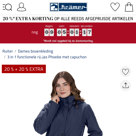
nog
0
0
0
9
9
9
0
0
0
5
5
5
0
0
0
1
1
1
1
1
1
6
6
6
0
9
0
5
0
1
1
6
Ruiter
Dames bovenkleding
3 in 1 functionele rij-jas Phoebe met capuchon
20 % + 20 % EXTRA