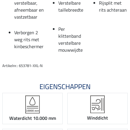
verstelbaar,
Verstelbare
Rijsplit met
afneembaar en
taillebreedte
rits achteraan
vastzetbaar
Per
Verborgen 2
klittenband
weg rits met
verstelbare
kinbeschermer
mouwwijdte
Artikelnr.: 653781-XXL-N
EIGENSCHAPPEN
Winddicht
Waterdicht 10.000 mm