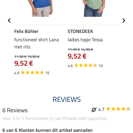
Felix Bühler
STONEDEEK
Felix
functioneel shirt Lana
ladies topje Tessa
zip-fu
met rits
Fleur
11,90 €
14,90 €
9,52 €
11,90 €
19,90 €
15,90 
9,52 €
12,
4.6
10
4.9
15
4.9
REVIEWS
6 Reviews
4.7
voor 3 in 1 functionele rij-jas Phoebe met capuchon
6 van 6 Klanten kunnen dit artikel aanraden