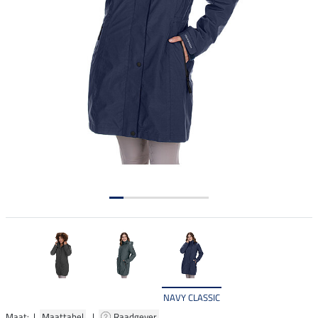
NAVY CLASSIC
Maat: |
Maattabel
|
Raadgever