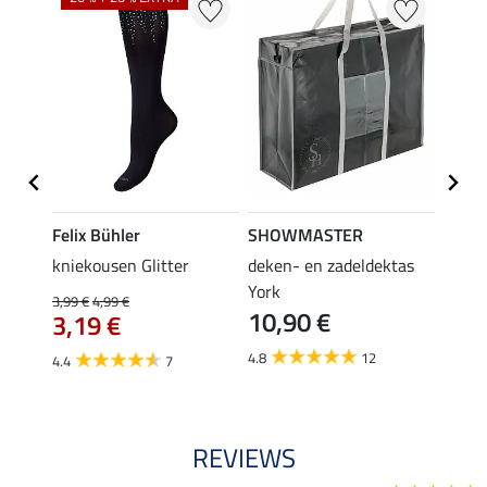
Felix Bühler
SHOWMASTER
Felix
root
kniekousen Glitter
deken- en zadeldektas
kniek
York
3,99 €
4,99 €
3,99 €
10,90 €
3,19 €
3,1
4.8
12
4.4
7
4.6
REVIEWS