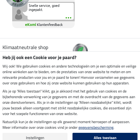
Snelle service, goed
ingepakt.
eKomi
Klantenfeedback
Klimaatneutrale shop
Heb jij ook een Cookie voor je paard?
Verzending per
Wij ook! We gebruiken cookies en andere technologieën om je een optimale en veilige
online winkelen aan te bieden, om de prestaties van onze website te meten en om
relevante producten voor jou en je paard te tonen! Hiervoor verzamelen we gegevens
over onze gebruikers en hoe zij onze website kunnen gebruiken op hun apparaten.
Veilig betalen met
Als je op "Alles toestaan" klikt, ga je akkoord met het gebruik van cookies en de
bijbehorende verwerking van je gegevens en met de overdracht van de gegevens aan
onze dienstverleners. Als je in de instellingen op "Alleen noodzakelijke" klikt, wordt
jouw bezoek alleen voortgezet met strikt noodzakelijke cookies, die essentieel zijn
voor het soepele functioneren van onze website.
Impressum
Natuurlijk kun je de instellingen op elk gewenst moment herroepen of aanpassen.
Meer informatie over onze cookies vind je onder
gegevensbescherming
.
Laatste update op 07.08.2026 om 07:03 uur
Alle prijzen in euro's, incl. BTW, excl. verzendkosten.
Instellingen
Alles toestaan