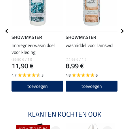
SHOWMASTER
SHOWMASTER
ZED
Impregneerwasmiddel
wasmiddel voor lamswol
vlek
voor kleding
(59,50 € / 1 l)
(44,95 € / 1 l)
(49,75
11,90 €
8,99 €
9,9
4.7
3
4.8
6
toevoegen
toevoegen
KLANTEN KOCHTEN OOK
20 % + 20 % EXTRA
20 %