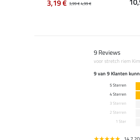
10,
3,19 €
3,99 €
4,99 €
9 Reviews
voor stretch riem Kim
9 van 9 Klanten kunn
5 Sterren
4 Sterren
3 Sterren
2 Sterren
1 Ster
14.7.2