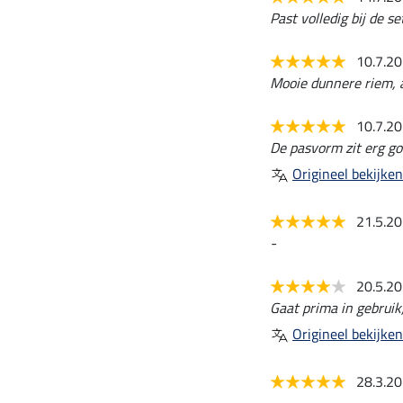
Past volledig bij de se
10.7.2
Mooie dunnere riem, 
10.7.2
De pasvorm zit erg go
Origineel bekijken
21.5.2
-
20.5.2
Gaat prima in gebruik
Origineel bekijken
28.3.2
-