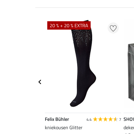
20 % + 20 % EXTRA
Felix Bühler
SHO
5.0
8
4.4
7
, groot
kniekousen Glitter
deke