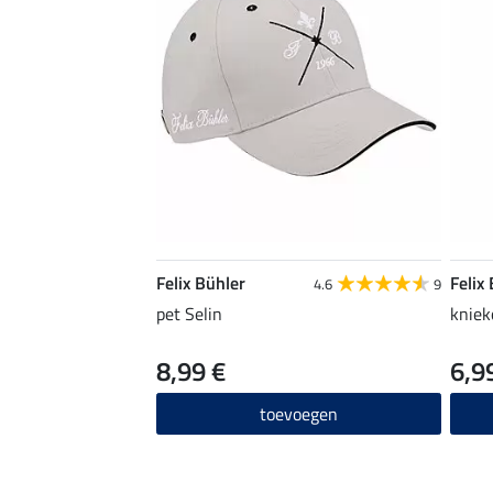
Felix Bühler
Felix
4.6
9
pet Selin
kniek
8,99 €
6,9
toevoegen