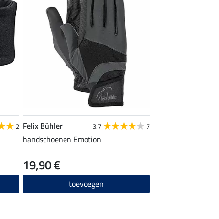
Felix Bühler
2
3.7
7
handschoenen Emotion
19,90 €
toevoegen