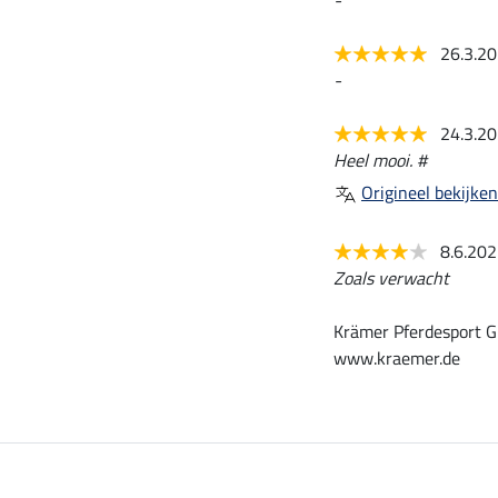
26.3.2
-
24.3.2
Heel mooi. #
Origineel bekijken
8.6.20
Zoals verwacht
Krämer Pferdesport G
www.kraemer.de