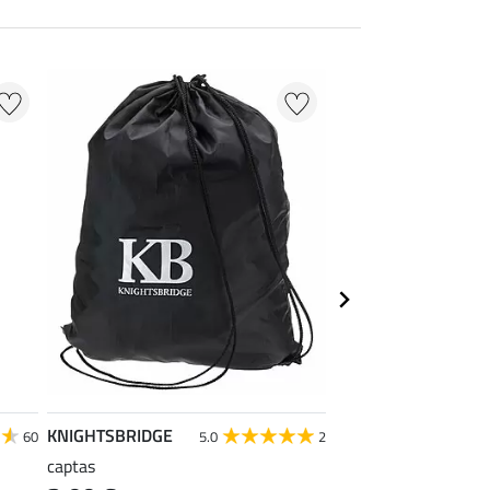
KNIGHTSBRIDGE
Krämer
60
5.0
2
captas
Kramer draagtas, gr