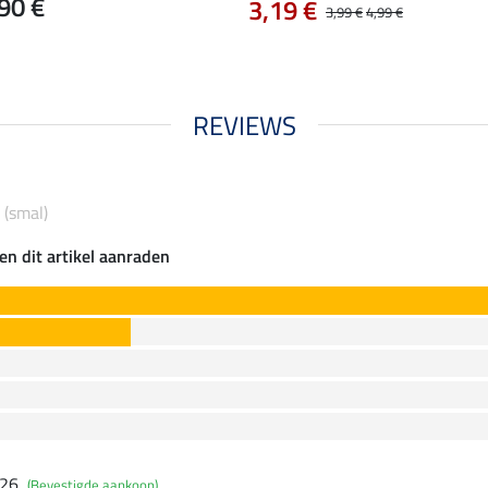
90 €
3,19 €
3,99 €
4,99 €
REVIEWS
 (smal)
en dit artikel aanraden
026
(Bevestigde aankoop)