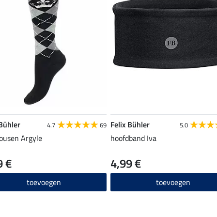
 Bühler
Felix Bühler
4.7
69
5.0
ousen Argyle
hoofdband Iva
9 €
4,99 €
toevoegen
toevoegen