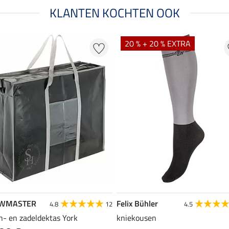
KLANTEN KOCHTEN OOK
20 % + 20 % EXTRA
WMASTER
Felix Bühler
4.8
12
4.5
n- en zadeldektas York
kniekousen