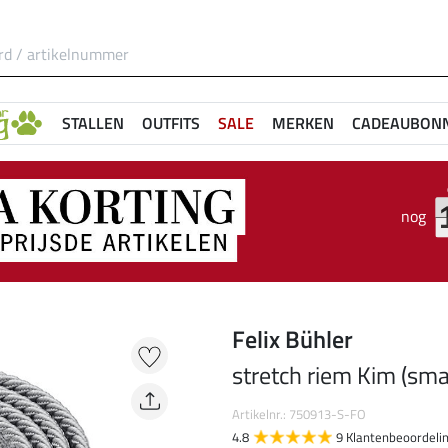
STALLEN
OUTFITS
SALE
MERKEN
CADEAUBON
nog
Felix Bühler
stretch riem Kim (sma
Artikelnr.: 750913-S-FO
4.8
9 Klantenbeoordeli