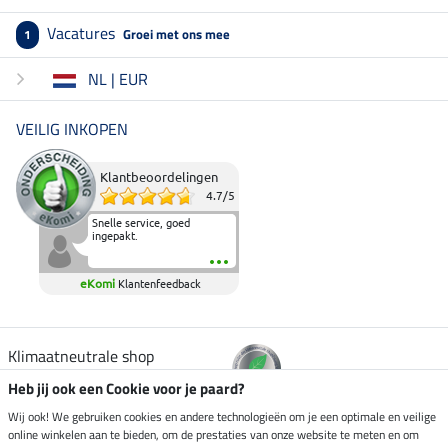
Vacatures
Groei met ons mee
1
NL | EUR
VEILIG INKOPEN
Klantbeoordelingen
4.7
/
5
Snelle service, goed
ingepakt.
eKomi
Klantenfeedback
Klimaatneutrale shop
Heb jij ook een Cookie voor je paard?
Verzending per
Wij ook! We gebruiken cookies en andere technologieën om je een optimale en veilige
online winkelen aan te bieden, om de prestaties van onze website te meten en om