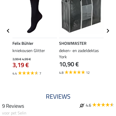
Felix Bühler
SHOWMASTER
KNIG
root
kniekousen Glitter
deken- en zadeldektas
capta
3,9
York
3,99 €
4,99 €
10,90 €
3,19 €
5.0
4.8
12
4.4
7
REVIEWS
9 Reviews
4.6
voor pet Selin