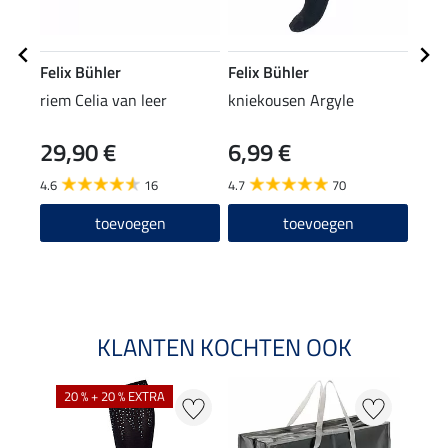
Felix Bühler
Felix Bühler
Feli
riem Celia van leer
kniekousen Argyle
knie
29,90 €
6,99 €
3,99 
3,1
4.6
16
4.7
70
4.6
toevoegen
toevoegen
KLANTEN KOCHTEN OOK
20 % + 20 % EXTRA