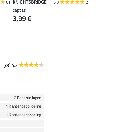
KNIGHTSBRIDGE
Krämer
61
5.0
2
captas
Kramer draagtas, gr
3,99 €
0,99 €
4.2
2 Beoordelingen
1 Klantenbeoordeling
1 Klantenbeoordeling