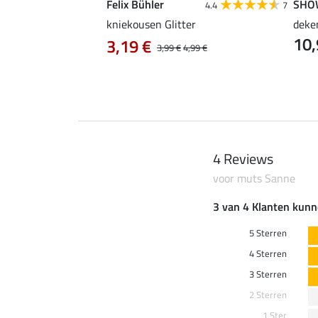
Felix Bühler
SHO
5.0
8
4.4
7
, groot
kniekousen Glitter
deke
10,
3,19 €
3,99 €
4,99 €
4 Reviews
voor muts Sanne
3 van 4 Klanten kunn
5 Sterren
4 Sterren
3 Sterren
2 Sterren
1 Ster