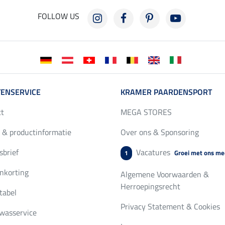
FOLLOW US
ENSERVICE
KRAMER PAARDENSPORT
ct
MEGA STORES
 & productinformatie
Over ons & Sponsoring
brief
Vacatures
Groei met ons me
1
nkorting
Algemene Voorwaarden &
Herroepingsrecht
tabel
Privacy Statement & Cookies
wasservice