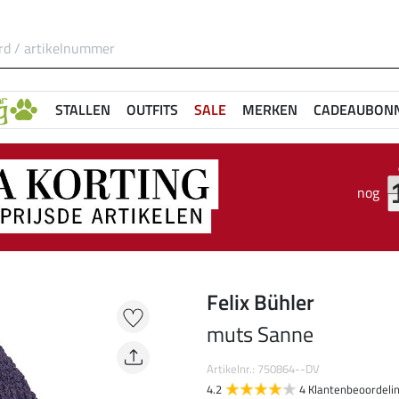
STALLEN
OUTFITS
SALE
MERKEN
CADEAUBON
nog
Felix Bühler
muts Sanne
Artikelnr.: 750864--DV
4.2
4 Klantenbeoordeli