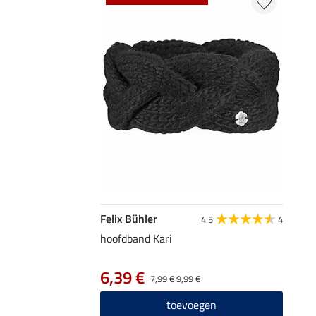
Felix Bühler
4.5
4
hoofdband Kari
6,39 €
7,99 €
9,99 €
toevoegen