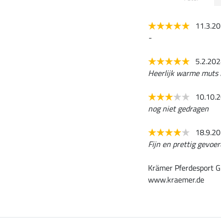
11.3.2
-
5.2.20
Heerlijk warme muts 
10.10.
nog niet gedragen
18.9.2
Fijn en prettig gevoer
Krämer Pferdesport G
www.kraemer.de