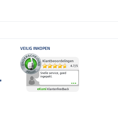
VEILIG INKOPEN
Klantbeoordelingen
4.7
/
5
Snelle service, goed
ingepakt.
e
eKomi
Klantenfeedback