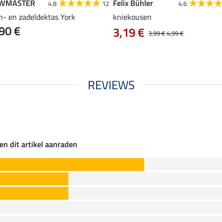
WMASTER
Felix Bühler
4.8
12
4.6
n- en zadeldektas York
kniekousen
90 €
3,19 €
3,99 €
4,99 €
REVIEWS
en dit artikel aanraden