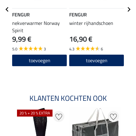
FENGUR
FENGUR
FEN
nekverwarmer Norway
winter rijhandschoen
knie
Spirit
9,99 €
16,90 €
6,9
5.0
3
4.3
6
4.5
toevoegen
toevoegen
KLANTEN KOCHTEN OOK
20 % + 20 % EXTRA