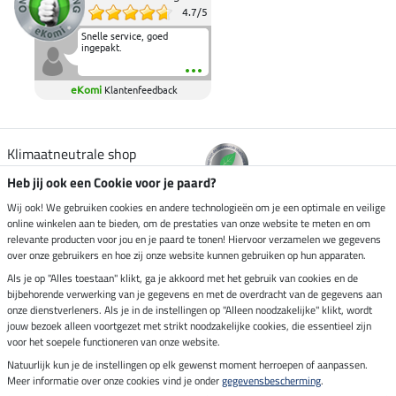
4.7
/
5
Snelle service, goed
ingepakt.
eKomi
Klantenfeedback
Klimaatneutrale shop
Heb jij ook een Cookie voor je paard?
Verzending per
Wij ook! We gebruiken cookies en andere technologieën om je een optimale en veilige
online winkelen aan te bieden, om de prestaties van onze website te meten en om
relevante producten voor jou en je paard te tonen! Hiervoor verzamelen we gegevens
over onze gebruikers en hoe zij onze website kunnen gebruiken op hun apparaten.
Veilig betalen met
Als je op "Alles toestaan" klikt, ga je akkoord met het gebruik van cookies en de
bijbehorende verwerking van je gegevens en met de overdracht van de gegevens aan
onze dienstverleners. Als je in de instellingen op "Alleen noodzakelijke" klikt, wordt
jouw bezoek alleen voortgezet met strikt noodzakelijke cookies, die essentieel zijn
voor het soepele functioneren van onze website.
Impressum
Natuurlijk kun je de instellingen op elk gewenst moment herroepen of aanpassen.
Meer informatie over onze cookies vind je onder
gegevensbescherming
.
Laatste update op 08.08.2026 om 14:33 uur