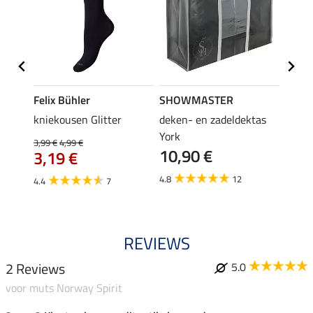
Felix Bühler
SHOWMASTER
KNIG
root
kniekousen Glitter
deken- en zadeldektas
capta
3,9
York
3,99 €
4,99 €
10,90 €
3,19 €
5.0
4.8
12
4.4
7
REVIEWS
2 Reviews
5.0
voor muts Norway Spirit