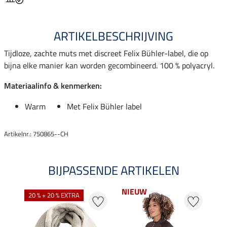
ARTIKELBESCHRIJVING
Tijdloze, zachte muts met discreet Felix Bühler-label, die op
bijna elke manier kan worden gecombineerd. 100 % polyacryl.
Materiaalinfo & kenmerken:
Warm
Met Felix Bühler label
Artikelnr.: 750865--CH
BIJPASSENDE ARTIKELEN
NIEUW
20 % + 20 % EXTRA
25