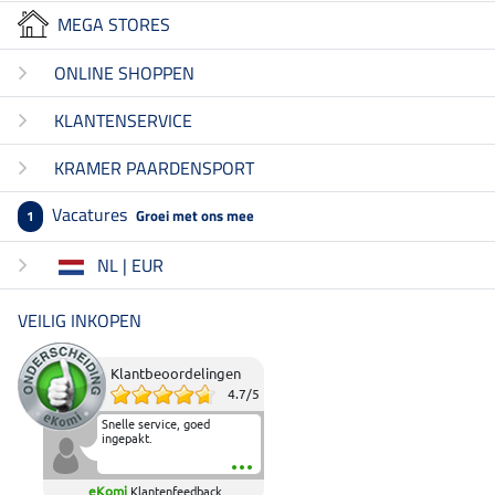
MEGA STORES
ONLINE SHOPPEN
KLANTENSERVICE
KRAMER PAARDENSPORT
Vacatures
Groei met ons mee
1
NL | EUR
VEILIG INKOPEN
Klantbeoordelingen
4.7
/
5
Snelle service, goed
ingepakt.
eKomi
Klantenfeedback