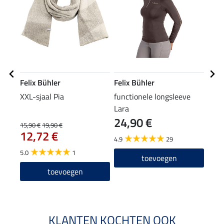
Felix Bühler
Felix Bühler
Feli
XXL-sjaal Pia
functionele longsleeve
hoof
Lara
24,90 €
15,90 €
19,90 €
5,99 
12,72 €
4,7
4.9
29
5.0
1
4.5
toevoegen
toevoegen
KLANTEN KOCHTEN OOK