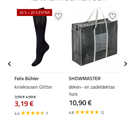
20 % + 20 % EXTRA
Felix Bühler
SHOWMASTER
KNIG
root
kniekousen Glitter
deken- en zadeldektas
capta
3,9
York
3,99 €
4,99 €
10,90 €
3,19 €
5.0
4.8
12
4.4
7