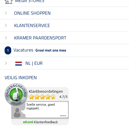
MEGA STORES
ONLINE SHOPPEN
KLANTENSERVICE
KRAMER PAARDENSPORT
Vacatures
Groei met ons mee
1
NL | EUR
VEILIG INKOPEN
Klantbeoordelingen
4.7
/
5
Snelle service, goed
ingepakt.
eKomi
Klantenfeedback