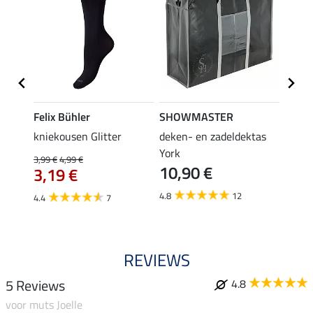
Felix Bühler
SHOWMASTER
Felix
root
kniekousen Glitter
deken- en zadeldektas
kniek
York
3,99 €
4,99 €
3,99 €
10,90 €
3,19 €
3,1
4.8
12
4.4
7
4.6
REVIEWS
5 Reviews
4.8
voor muts Joelle