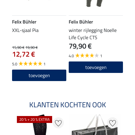
Felix Bühler
Felix Bühler
XXL-sjaal Pia
winter rijlegging Noelle
Life Cycle CTS
79,90 €
15,90 €
19,90 €
12,72 €
4.0
1
5.0
1
toevoegen
toevoegen
KLANTEN KOCHTEN OOK
20 % + 20 % EXTRA
20 %