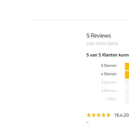
5 Reviews
voor muts Joelle
5 van 5 Klanten kunn
5 Sterren
4 Sterren
3 Sterren
2 Sterren
1 Ster
16.4.2
-