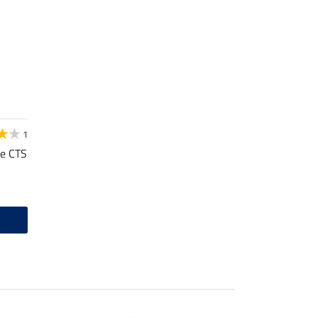
1
le CTS