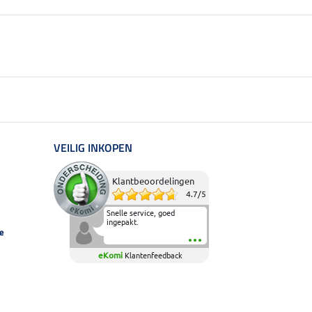
VEILIG INKOPEN
Klantbeoordelingen
4.7
/
5
Snelle service, goed
ingepakt.
e
eKomi
Klantenfeedback