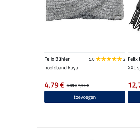
Felix Bühler
Felix
5.0
2
hoofdband Kaya
XXL s
4,79 €
12,
5,99 €
7,99 €
toevoegen