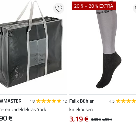
20 % + 20 % EXTRA
WMASTER
Felix Bühler
4.8
12
4.5
n- en zadeldektas York
kniekousen
90 €
3,19 €
3,99 €
4,99 €