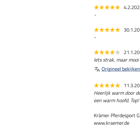
4.2.20
-
30.1.2
-
21.1.2
Iets strak, maar mooi
Origineel bekijken
11.3.2
Heerlijk warm door de
een warm hoofd. Top!
Krämer Pferdesport G
www.kraemer.de