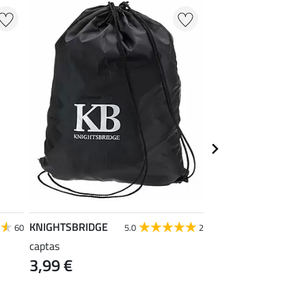
KNIGHTSBRIDGE
SHOWMASTER
60
5.0
2
captas
actieve schuimreinig
3,99 €
protectors
11,90 €
(59,50 € / 1