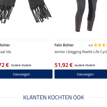
 Bühler
Felix Bühler
4.0
jaal Ida
winter rijlegging Noelle Life Cyc
72 €
51,92 €
15,90 €
19,90 €
64,90 €
79,90 €
toevoegen
toevoegen
KLANTEN KOCHTEN OOK