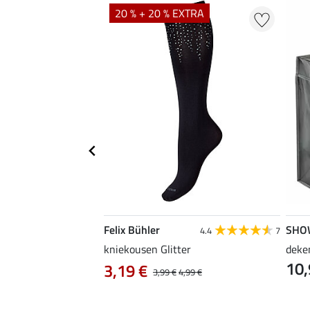
20 % + 20 % EXTRA
Felix Bühler
SHO
5.0
1
4.4
7
iniger voor caps &
kniekousen Glitter
deke
10,
3,19 €
3,99 €
4,99 €
 € / 1 l)