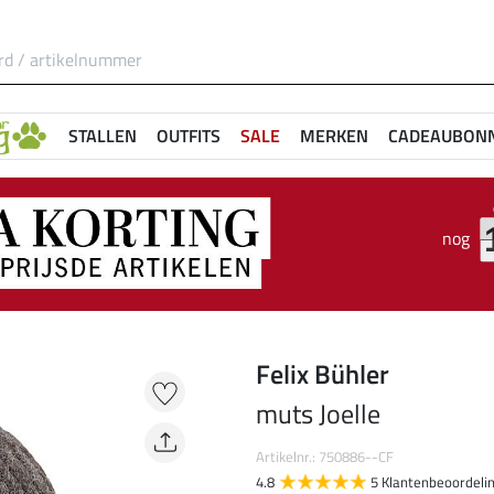
STALLEN
OUTFITS
SALE
MERKEN
CADEAUBON
nog
Felix Bühler
muts Joelle
Artikelnr.: 750886--CF
4.8
5 Klantenbeoordeli