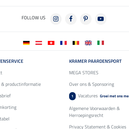
FOLLOW US
ENSERVICE
KRAMER PAARDENSPORT
ct
MEGA STORES
 & productinformatie
Over ons & Sponsoring
brief
Vacatures
Groei met ons me
1
nkorting
Algemene Voorwaarden &
Herroepingsrecht
tabel
Privacy Statement & Cookies