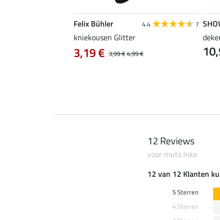
Felix Bühler
SHO
5.0
1
4.4
7
iniger voor caps &
kniekousen Glitter
deke
10,
3,19 €
3,99 €
4,99 €
 € / 1 l)
12 Reviews
voor muts Inke
12 van 12 Klanten ku
5 Sterren
4 Sterren