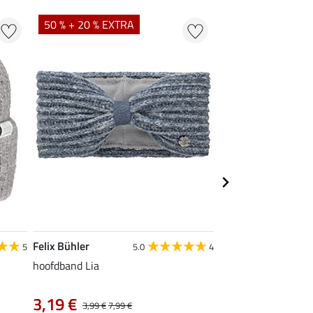
50 % + 20 % EXTRA
Felix Bühler
Felix Bühler
5
5.0
4
hoofdband Lia
winterkousen medi
6,99 €
3,19 €
3,99 €
7,99 €