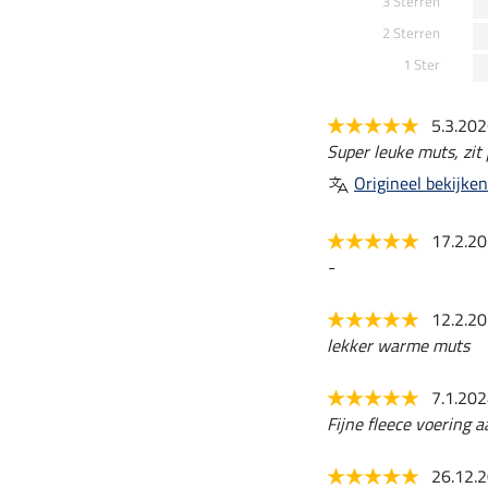
3 Sterren
2 Sterren
1 Ster
5.3.20
Super leuke muts, zit 
Origineel bekijken
17.2.2
-
12.2.2
lekker warme muts
7.1.20
Fijne fleece voering 
26.12.