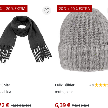
% + 20 % EXTRA
20 % + 20 % EXTRA
 Bühler
Felix Bühler
4.8
jaal Ida
muts Joelle
72 €
6,39 €
15,90 €
19,90 €
7,99 €
9,99 €