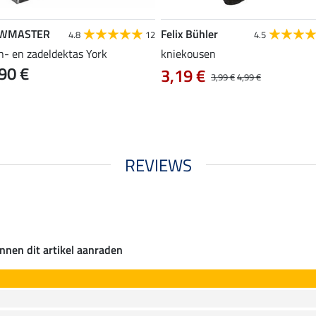
WMASTER
Felix Bühler
4.8
12
4.5
n- en zadeldektas York
kniekousen
90 €
3,19 €
3,99 €
4,99 €
REVIEWS
nnen dit artikel aanraden