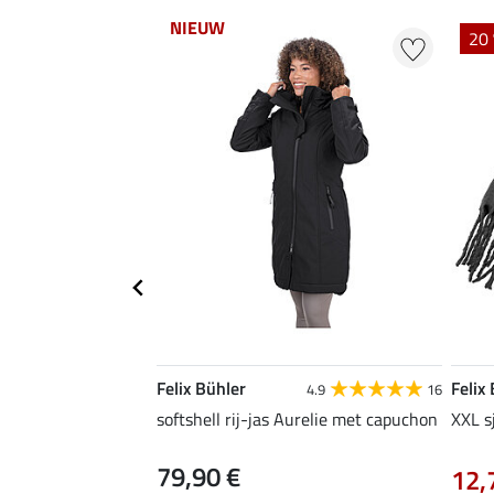
NIEUW
20 
Felix Bühler
Felix
4.9
16
softshell rij-jas Aurelie met capuchon
XXL s
79,90 €
12,