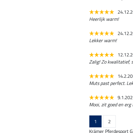
24.12.
Heerlijk warm!
24.12.
Lekker warm!
12.12.
Zalig! Zo kwalitatief,
14.2.2
Muts past perfect. Le
9.1.20
Mooi, zit goed en erg f
1
2
Krämer Pferdesport G