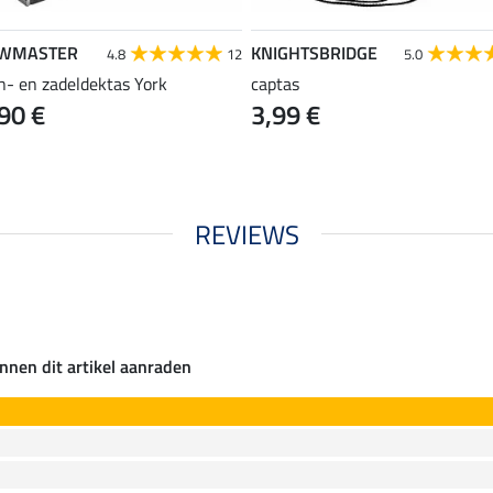
WMASTER
KNIGHTSBRIDGE
4.8
12
5.0
n- en zadeldektas York
captas
90 €
3,99 €
REVIEWS
nnen dit artikel aanraden