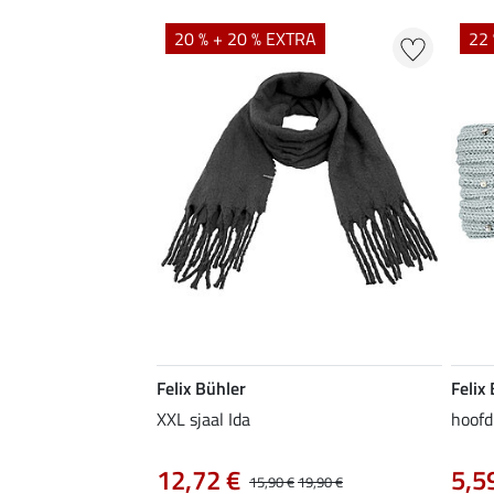
20 % + 20 % EXTRA
22 
Felix Bühler
Felix
XXL sjaal Ida
hoofd
12,72 €
5,5
15,90 €
19,90 €