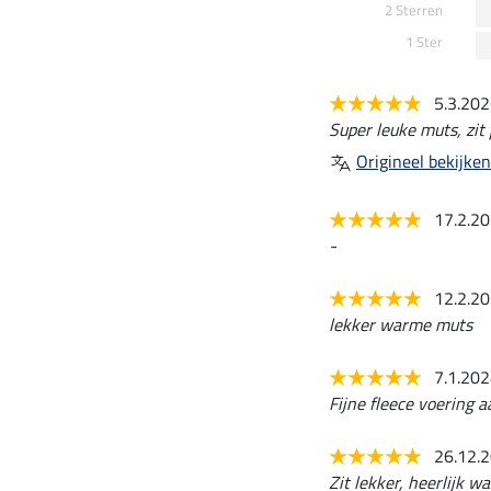
2 Sterren
1 Ster
5.3.20
Super leuke muts, zit 
Origineel bekijken
17.2.2
-
12.2.2
lekker warme muts
7.1.20
Fijne fleece voering 
26.12.
Zit lekker, heerlijk 