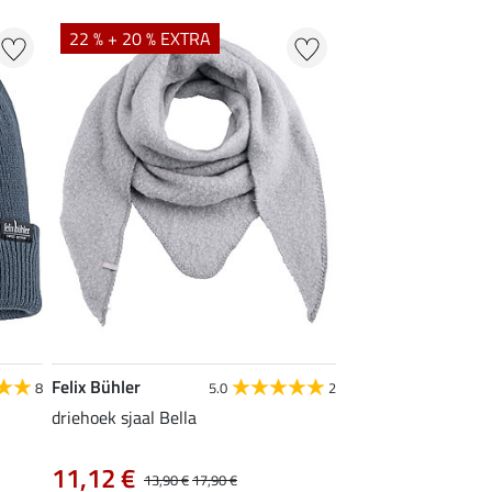
22 % + 20 % EXTRA
Felix Bühler
8
5.0
2
driehoek sjaal Bella
11,12 €
13,90 €
17,90 €