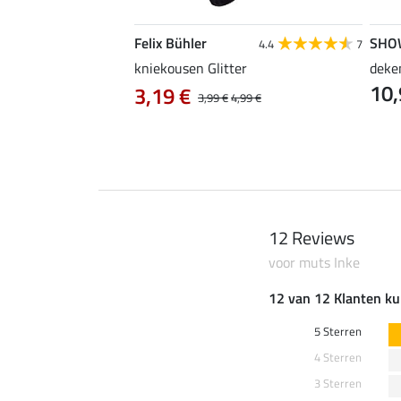
Felix Bühler
SHO
5.0
8
4.4
7
, groot
kniekousen Glitter
deke
10,
3,19 €
3,99 €
4,99 €
12 Reviews
voor muts Inke
12 van 12 Klanten ku
5 Sterren
4 Sterren
3 Sterren