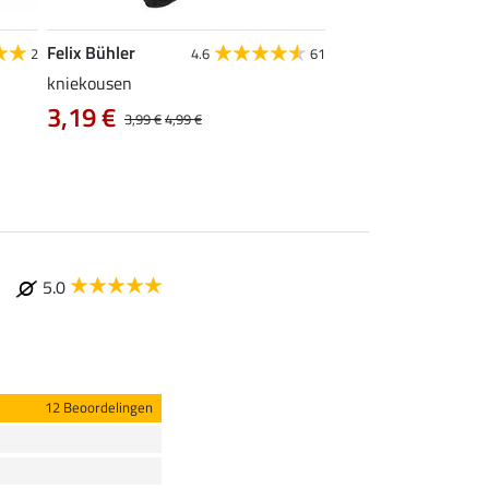
Felix Bühler
Krämer
2
4.6
61
kniekousen
Kramer draagtas, gr
0,99 €
3,19 €
3,99 €
4,99 €
5.0
12 Beoordelingen