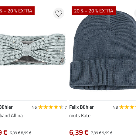
% + 20 % EXTRA
20 % + 20 % EXTRA
 Bühler
Felix Bühler
4.6
7
4.8
band Allina
muts Kate
9 €
6,39 €
6,99 €
8,99 €
7,99 €
9,99 €