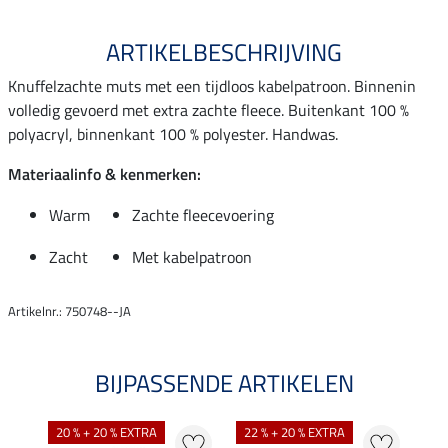
ARTIKELBESCHRIJVING
Knuffelzachte muts met een tijdloos kabelpatroon. Binnenin
volledig gevoerd met extra zachte fleece. Buitenkant 100 %
polyacryl, binnenkant 100 % polyester. Handwas.
Materiaalinfo & kenmerken:
Warm
Zachte fleecevoering
Zacht
Met kabelpatroon
Artikelnr.: 750748--JA
BIJPASSENDE ARTIKELEN
20 % + 20 % EXTRA
22 % + 20 % EXTRA
20