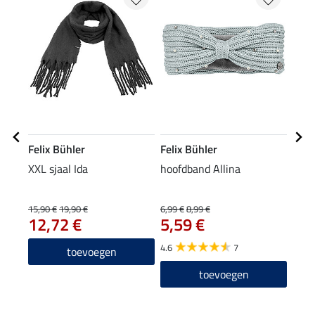
Felix Bühler
Felix Bühler
Feli
XXL sjaal Ida
hoofdband Allina
muts
15,90 €
19,90 €
6,99 €
8,99 €
7,99 
12,72 €
5,59 €
6,3
4.6
7
4.8
toevoegen
toevoegen