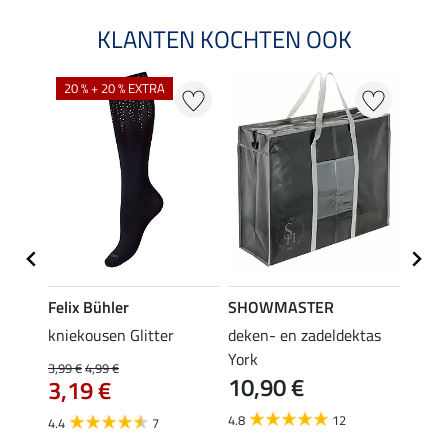
KLANTEN KOCHTEN OOK
20 % + 20 % EXTRA
Felix Bühler
SHOWMASTER
KNIG
root
kniekousen Glitter
deken- en zadeldektas
capta
3,9
York
3,99 €
4,99 €
10,90 €
3,19 €
5.0
4.8
12
4.4
7