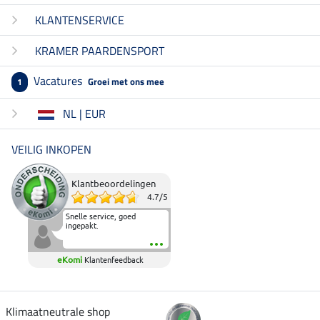
KLANTENSERVICE
KRAMER PAARDENSPORT
Vacatures
Groei met ons mee
1
NL | EUR
VEILIG INKOPEN
Klantbeoordelingen
4.7
/
5
Snelle service, goed
ingepakt.
eKomi
Klantenfeedback
Klimaatneutrale shop