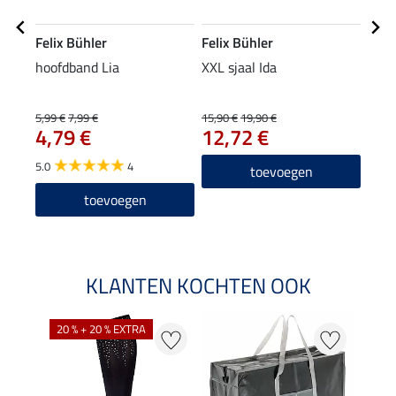
Felix Bühler
Felix Bühler
Feli
hoofdband Lia
XXL sjaal Ida
func
Lara
24
5,99 €
7,99 €
15,90 €
19,90 €
4,79 €
12,72 €
4.9
5.0
4
toevoegen
toevoegen
KLANTEN KOCHTEN OOK
20 % + 20 % EXTRA
20 %