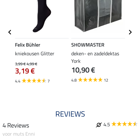
Felix Bühler
SHOWMASTER
Felix
iger
kniekousen Glitter
deken- en zadeldektas
kniek
tors
York
3,99 €
4,99 €
3,99 €
10,90 €
3,19 €
3,1
4.8
12
4.4
7
4.5
REVIEWS
4 Reviews
4.5
voor muts Enni