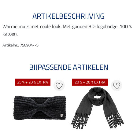
ARTIKELBESCHRIJVING
Warme muts met coole look. Met gouden 3D-logobadge. 100 %
katoen.
Artikelnr.: 750904--S
BIJPASSENDE ARTIKELEN
NI
25 % + 20 % EXTRA
20 % + 20 % EXTRA