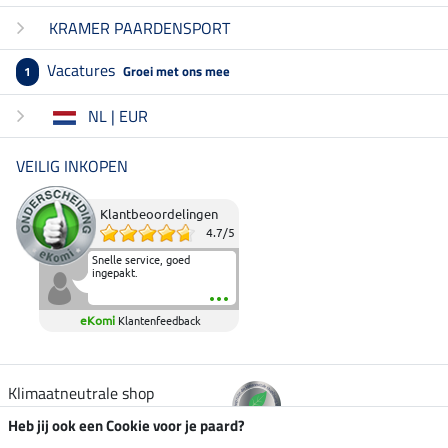
KRAMER PAARDENSPORT
Vacatures
Groei met ons mee
1
NL | EUR
VEILIG INKOPEN
Klantbeoordelingen
4.7
/
5
Snelle service, goed
ingepakt.
eKomi
Klantenfeedback
Klimaatneutrale shop
Heb jij ook een Cookie voor je paard?