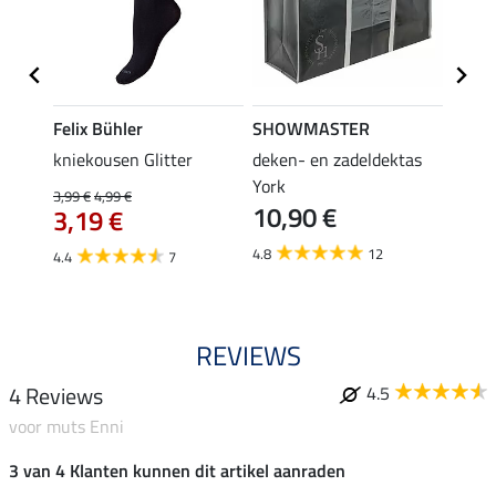
Felix Bühler
SHOWMASTER
Felix
root
kniekousen Glitter
deken- en zadeldektas
kniek
York
3,99 €
4,99 €
3,99 €
10,90 €
3,19 €
3,1
4.8
12
4.4
7
4.6
REVIEWS
4 Reviews
4.5
voor muts Enni
3 van 4 Klanten kunnen dit artikel aanraden