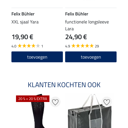
Felix Bühler
Felix Bühler
XXL sjaal Yara
functionele longsleeve
Lara
19,90 €
24,90 €
4.0
1
4.9
29
toevoegen
toevoegen
KLANTEN KOCHTEN OOK
20 % + 20 % EXTRA
20 %