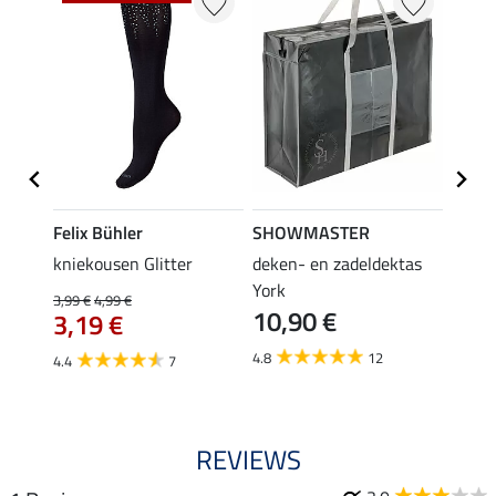
Felix Bühler
SHOWMASTER
Felix
root
kniekousen Glitter
deken- en zadeldektas
kniek
York
3,99 €
4,99 €
3,99 €
10,90 €
3,19 €
3,1
4.8
12
4.4
7
4.6
REVIEWS