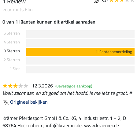
1 Review
3.0
voor muts Elin
0 van 1 Klanten kunnen dit artikel aanraden
5 Sterren
4 Sterren
3 Sterren
1 Klantenbeoordeling
2 Sterren
1 Ster
12.3.2026
(Bevestigde aankoop)
Voelt zacht aan en zit goed om het hoofd, is me iets te groot. #
Origineel bekijken
Krämer Pferdesport GmbH & Co. KG, 4. Industriestr. 1 + 2, D
68764 Hockenheim, info@kraemer.de, www.kraemer.de