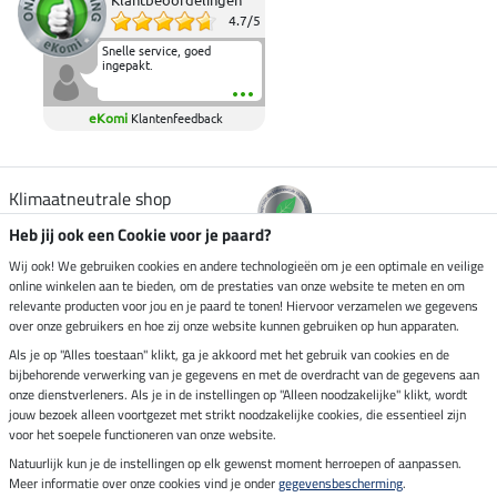
Klantbeoordelingen
4.7
/
5
Snelle service, goed
ingepakt.
eKomi
Klantenfeedback
Klimaatneutrale shop
Heb jij ook een Cookie voor je paard?
Verzending per
Wij ook! We gebruiken cookies en andere technologieën om je een optimale en veilige
online winkelen aan te bieden, om de prestaties van onze website te meten en om
relevante producten voor jou en je paard te tonen! Hiervoor verzamelen we gegevens
over onze gebruikers en hoe zij onze website kunnen gebruiken op hun apparaten.
Veilig betalen met
Als je op "Alles toestaan" klikt, ga je akkoord met het gebruik van cookies en de
bijbehorende verwerking van je gegevens en met de overdracht van de gegevens aan
onze dienstverleners. Als je in de instellingen op "Alleen noodzakelijke" klikt, wordt
jouw bezoek alleen voortgezet met strikt noodzakelijke cookies, die essentieel zijn
voor het soepele functioneren van onze website.
Impressum
Natuurlijk kun je de instellingen op elk gewenst moment herroepen of aanpassen.
Meer informatie over onze cookies vind je onder
gegevensbescherming
.