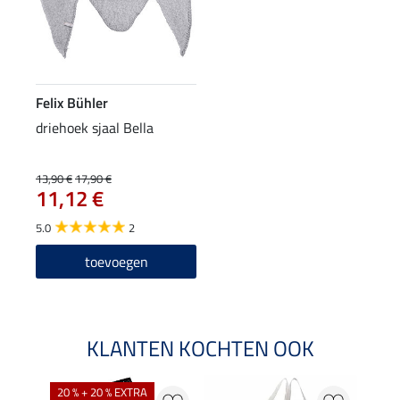
Felix Bühler
driehoek sjaal Bella
13,90 €
17,90 €
11,12 €
5.0
2
toevoegen
KLANTEN KOCHTEN OOK
20 % + 20 % EXTRA
20 %