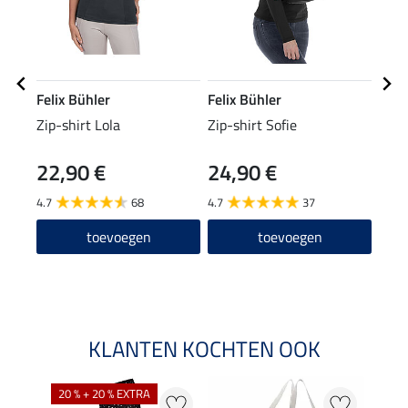
Felix Bühler
Felix Bühler
Feli
Zip-shirt Lola
Zip-shirt Sofie
stre
Sum
22,90 €
24,90 €
4,9
4.7
68
4.7
37
5.0
toevoegen
toevoegen
Arti
leve
KLANTEN KOCHTEN OOK
20 % + 20 % EXTRA
20 %