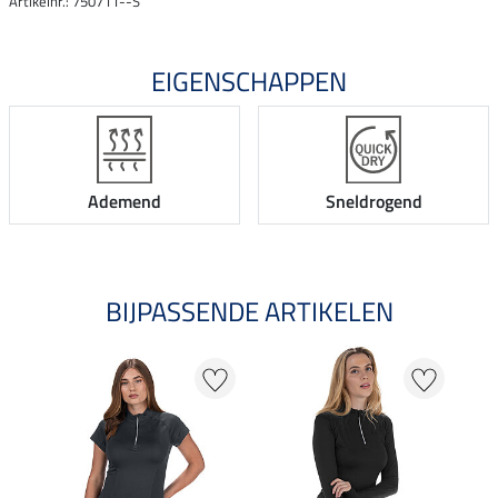
Artikelnr.: 750711--S
EIGENSCHAPPEN
Ademend
Sneldrogend
BIJPASSENDE ARTIKELEN
NI