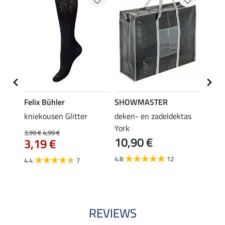
Felix Bühler
SHOWMASTER
Felix
iger
kniekousen Glitter
deken- en zadeldektas
kniek
tors
York
3,99 €
4,99 €
3,99 €
10,90 €
3,19 €
3,1
4.8
12
4.4
7
4.5
REVIEWS