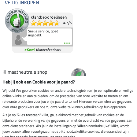
VEILIG INKOPEN
Klantbeoordelingen
4.7
/
5
Snelle service, goed
ingepakt.
eKomi
Klantenfeedback
Klimaatneutrale shop
Heb jij ook een Cookie voor je paard?
Verzending per
Wij ook! We gebruiken cookies en andere technologieën om je een optimale en veilige
online winkelen aan te bieden, om de prestaties van onze website te meten en om
relevante producten voor jou en je paard te tonen! Hiervoor verzamelen we gegevens
over onze gebruikers en hoe zij onze website kunnen gebruiken op hun apparaten.
Veilig betalen met
Als je op "Alles toestaan" klikt, ga je akkoord met het gebruik van cookies en de
bijbehorende verwerking van je gegevens en met de overdracht van de gegevens aan
onze dienstverleners. Als je in de instellingen op "Alleen noodzakelijke" klikt, wordt
jouw bezoek alleen voortgezet met strikt noodzakelijke cookies, die essentieel zijn
voor het soepele functioneren van onze website.