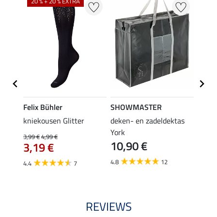
20 % + 20 % EXTRA
Felix Bühler
SHOWMASTER
KNIG
root
kniekousen Glitter
deken- en zadeldektas
capta
3,9
York
3,99 €
4,99 €
10,90 €
3,19 €
5.0
4.8
12
4.4
7
REVIEWS