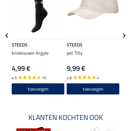
STEEDS
STEEDS
Feli
kniekousen Argyle
pet Tilly
lede
4,99 €
9,99 €
39
4.5
70
4.8
4
5.0
toevoegen
toevoegen
KLANTEN KOCHTEN OOK