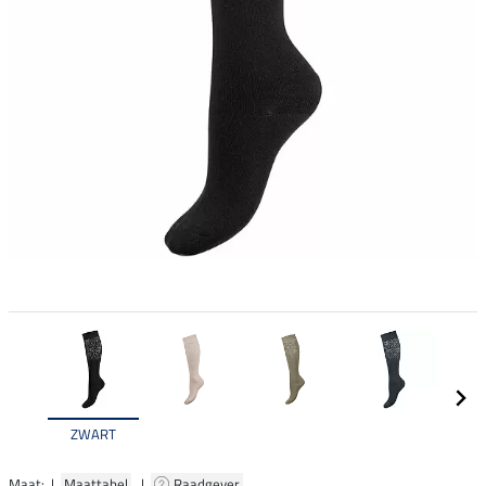
ZWART
Maat: |
Maattabel
|
Raadgever