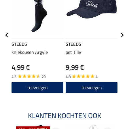
STEEDS
STEEDS
Feli
kniekousen Argyle
pet Tilly
riem
4,99 €
9,99 €
29
4.5
70
4.8
4
4.6
toevoegen
toevoegen
KLANTEN KOCHTEN OOK