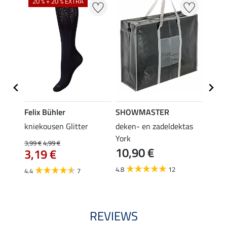
20 % + 20 % EXTRA
Felix Bühler
SHOWMASTER
KNIG
root
kniekousen Glitter
deken- en zadeldektas
capta
3,9
York
3,99 €
4,99 €
10,90 €
3,19 €
5.0
4.8
12
4.4
7
REVIEWS