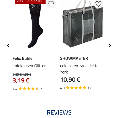
20 % + 20 % EXTRA
20 %
Felix Bühler
SHOWMASTER
Felix
root
kniekousen Glitter
deken- en zadeldektas
kniek
York
3,99 €
4,99 €
3,99 €
10,90 €
3,19 €
3,1
4.8
12
4.4
7
4.6
REVIEWS