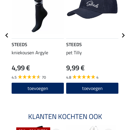
STEEDS
STEEDS
Feli
kniekousen Argyle
pet Tilly
riem
4,99 €
9,99 €
29
4.5
70
4.8
4
4.6
toevoegen
toevoegen
KLANTEN KOCHTEN OOK