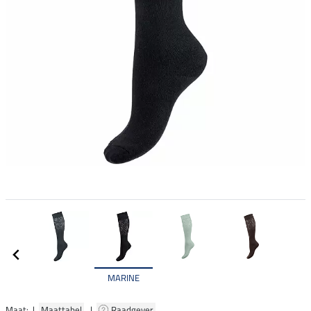
MARINE
Maat: |
Maattabel
|
Raadgever