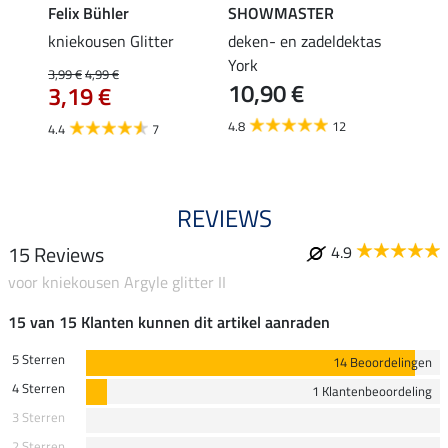
Felix Bühler
SHOWMASTER
KNIG
root
kniekousen Glitter
deken- en zadeldektas
capta
3,9
York
3,99 €
4,99 €
10,90 €
3,19 €
5.0
4.8
12
4.4
7
REVIEWS
15 Reviews
4.9
voor kniekousen Argyle glitter II
15 van 15 Klanten kunnen dit artikel aanraden
5 Sterren
14 Beoordelingen
4 Sterren
1 Klantenbeoordeling
3 Sterren
2 Sterren