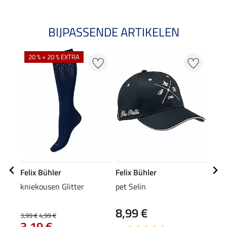
BIJPASSENDE ARTIKELEN
20 % + 20 % EXTRA
Felix Bühler
Felix Bühler
Feli
kniekousen Glitter
pet Selin
Zip-
8,99 €
24
3,99 €
4,99 €
3,19 €