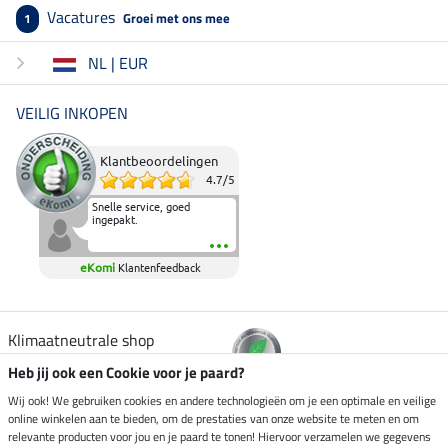
Vacatures
Groei met ons mee
1
NL | EUR
VEILIG INKOPEN
Klantbeoordelingen
4.7
/
5
Snelle service, goed
ingepakt.
eKomi
Klantenfeedback
Klimaatneutrale shop
Heb jij ook een Cookie voor je paard?
Verzending per
Wij ook! We gebruiken cookies en andere technologieën om je een optimale en veilige
online winkelen aan te bieden, om de prestaties van onze website te meten en om
relevante producten voor jou en je paard te tonen! Hiervoor verzamelen we gegevens