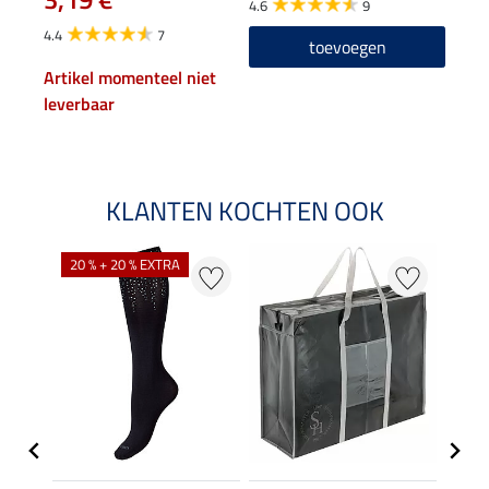
4.6
9
4.7
4.4
7
toevoegen
Artikel momenteel niet
leverbaar
KLANTEN KOCHTEN OOK
20 % + 20 % EXTRA