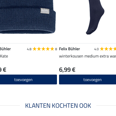
 Bühler
Felix Bühler
4.8
8
4.0
Kate
winterkousen medium extra wa
9 €
6,99 €
toevoegen
toevoegen
KLANTEN KOCHTEN OOK