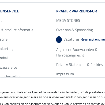
ENSERVICE
KRAMER PAARDENSPORT
ct
MEGA STORES
 & productinformatie
Over ons & Sponsoring
brief
Vacatures
Groei met ons me
1
nkorting
Algemene Voorwaarden &
Herroepingsrecht
tabel
Privacy Statement & Cookies
wasservice
Impressum
gus bestellen
 je een optimale en veilige online winkelen aan te bieden, om de prestatie
ing per
Veilig betalen met
gevens over onze gebruikers en hoe zij onze website kunnen gebruiken op hu
ebruik van cookies en de bijbehorende verwerking van je gegevens en met de 