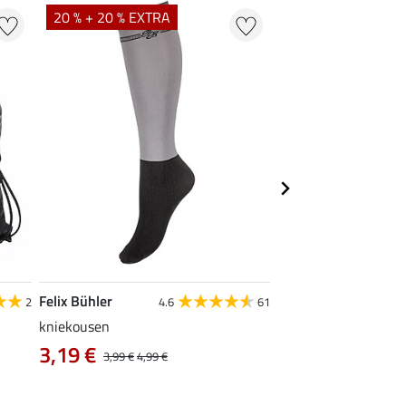
20 % + 20 % EXTRA
Felix Bühler
Krämer
2
4.6
61
kniekousen
Kramer draagtas, gr
0,99 €
3,19 €
3,99 €
4,99 €