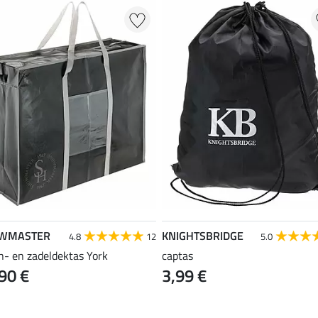
WMASTER
KNIGHTSBRIDGE
4.8
12
5.0
n- en zadeldektas York
captas
90 €
3,99 €