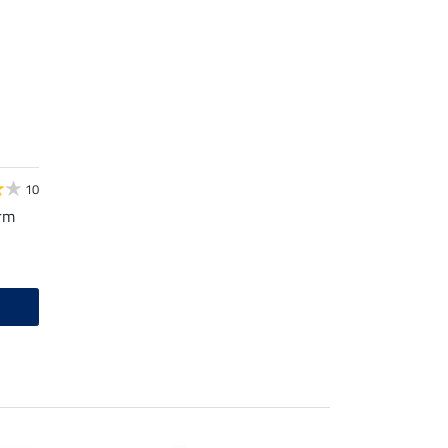
10
rm