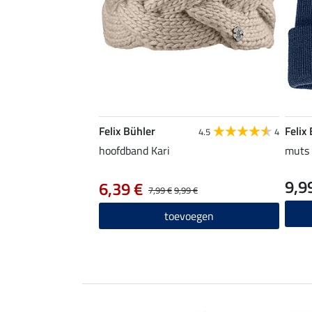
Felix Bühler
Felix
4.5
4
hoofdband Kari
muts 
9,9
6,39 €
7,99 €
9,99 €
toevoegen