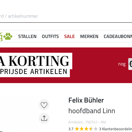
STALLEN
OUTFITS
SALE
MERKEN
CADEAUBON
nog
Felix Bühler
hoofdband Linn
Artikelnr.: 750741--NV
3.7
3 Klantenbeoordeli