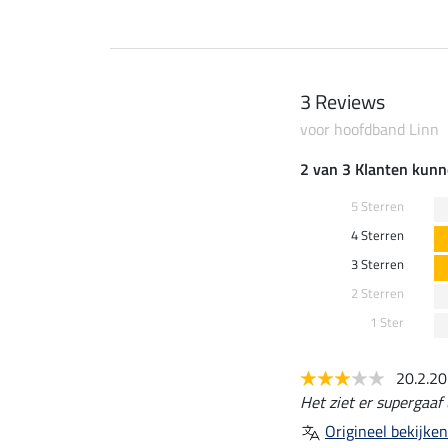
3 Reviews
voor hoofdband Linn
2 van 3 Klanten kunn
5 Sterren
4 Sterren
3 Sterren
2 Sterren
1 Ster
20.2.2
Het ziet er supergaaf u
Origineel bekijken