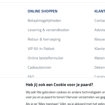
ONLINE SHOPPEN
KLANT
Betaalmogelijkheden
Conta
Levering & verzendkosten
Advies
Retour & herroeping
Nieuws
VIP All-In Pakket
Klante
Online bestelformulier
Maten
Cadeaubonnen
Deken
FAQ
Catalo
Heb jij ook een Cookie voor je paard?
Wij ook! We gebruiken cookies en andere technologieën om
Klimaatneutrale shop
Verzend
voor jou en je paard te tonen! Hiervoor verzamelen we ge
Als je op "Alles toestaan" klikt, ga je akkoord met het g