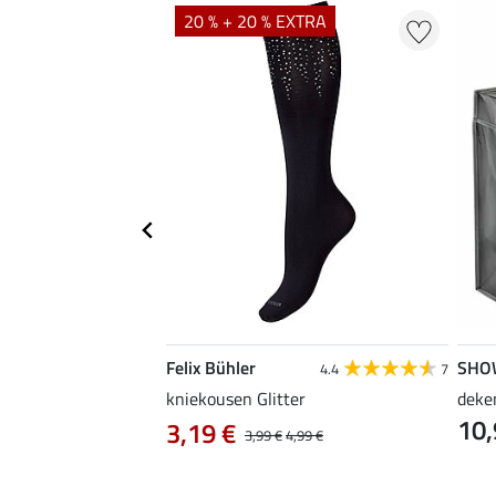
20 % + 20 % EXTRA
Felix Bühler
SHO
5.0
8
4.4
7
, groot
kniekousen Glitter
deke
10,
3,19 €
3,99 €
4,99 €