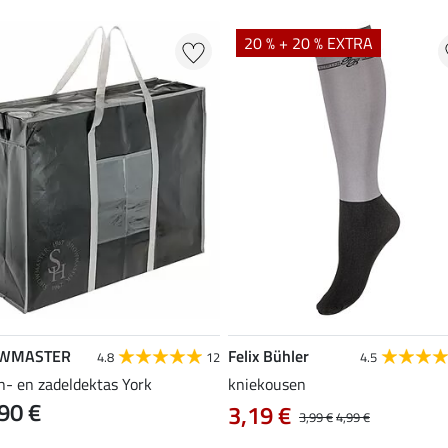
20 % + 20 % EXTRA
WMASTER
Felix Bühler
4.8
12
4.5
n- en zadeldektas York
kniekousen
90 €
3,19 €
3,99 €
4,99 €