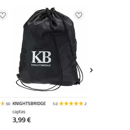
KNIGHTSBRIDGE
SHOWMASTER
60
5.0
2
captas
actieve schuimreinig
3,99 €
protectors
11,90 €
(59,50 € / 1