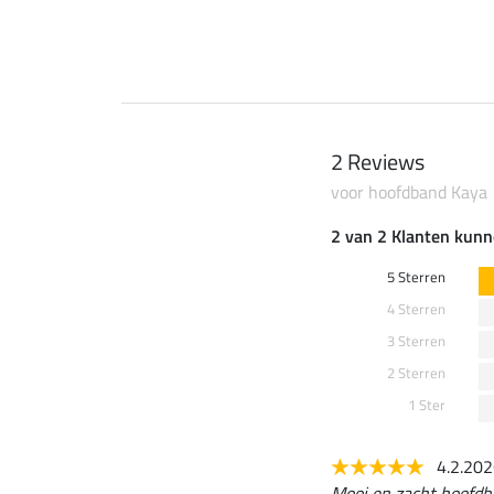
2 Reviews
voor hoofdband Kaya
2 van 2 Klanten kunn
5 Sterren
4 Sterren
3 Sterren
2 Sterren
1 Ster
4.2.20
Mooi en zacht hoofdb