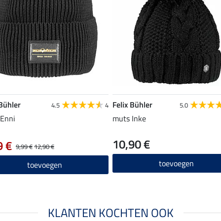
 Bühler
Felix Bühler
4.5
4
5.0
Enni
muts Inke
10,90 €
9 €
9,99 €
12,90 €
toevoegen
toevoegen
KLANTEN KOCHTEN OOK