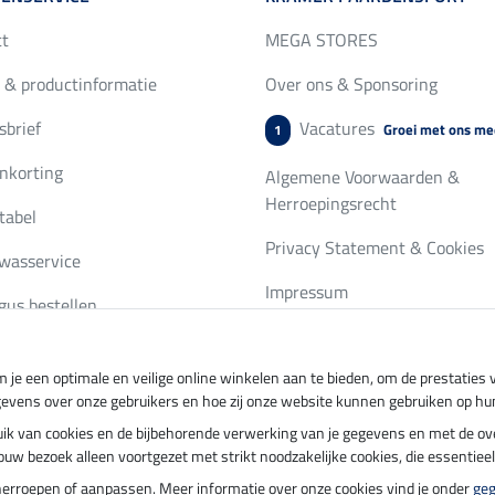
ct
MEGA STORES
 & productinformatie
Over ons & Sponsoring
brief
Vacatures
Groei met ons me
1
nkorting
Algemene Voorwaarden &
Herroepingsrecht
tabel
Privacy Statement & Cookies
wasservice
Impressum
gus bestellen
 je een optimale en veilige online winkelen aan te bieden, om de prestatie
ing per
Veilig betalen met
gevens over onze gebruikers en hoe zij onze website kunnen gebruiken op hu
ebruik van cookies en de bijbehorende verwerking van je gegevens en met de 
t jouw bezoek alleen voortgezet met strikt noodzakelijke cookies, die essentie
herroepen of aanpassen. Meer informatie over onze cookies vind je onder
ge