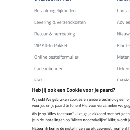
Betaalmogelijkheden
Conta
Levering & verzendkosten
Advies
Retour & herroeping
Nieuws
VIP All-In Pakket
Klante
Online bestelformulier
Maten
Cadeaubonnen
Deken
FAQ
Catalo
Heb jij ook een Cookie voor je paard?
Wij ook! We gebruiken cookies en andere technologieën om
Klimaatneutrale shop
Verzend
voor jou en je paard te tonen! Hiervoor verzamelen we ge
Als je op "Alles toestaan" klikt, ga je akkoord met het g
je in de instellingen op "Alleen noodzakelijke" klikt, word
Natuurlijk kun je de instellingen op elk gewenst moment 