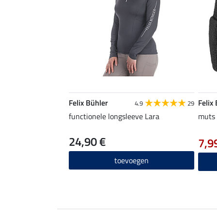
Felix Bühler
Felix
4.9
29
functionele longsleeve Lara
muts 
24,90 €
7,9
toevoegen