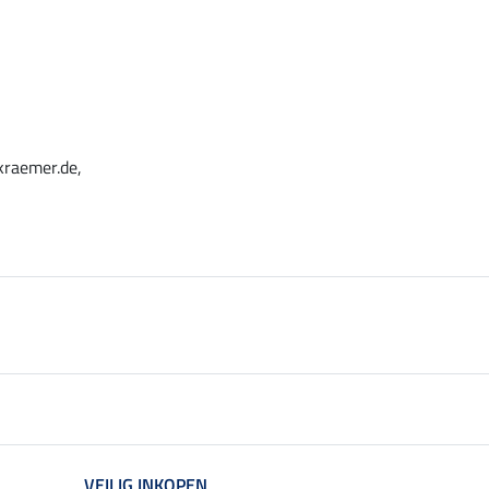
kraemer.de,
VEILIG INKOPEN