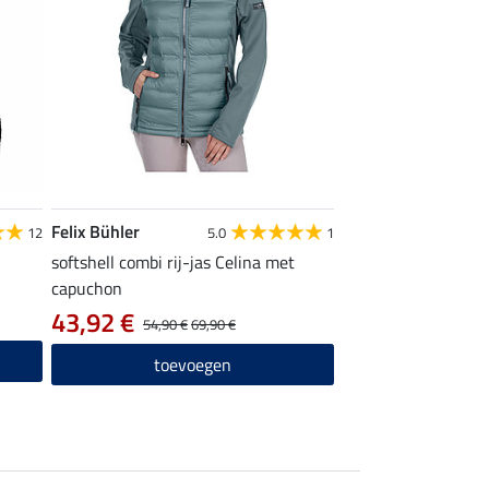
Felix Bühler
12
5.0
1
softshell combi rij-jas Celina met
capuchon
43,92 €
54,90 €
69,90 €
toevoegen