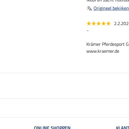
Origineel bekijken
2.2.20
-
Krämer Pferdesport G
www.kraemer.de
ONLINE SHOPPEN
KLANT