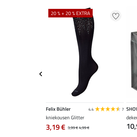
20 % + 20 % EXTRA
Felix Bühler
SHO
5.0
1
4.4
7
iniger voor caps &
kniekousen Glitter
deke
10,
3,19 €
3,99 €
4,99 €
 € / 1 l)