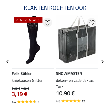
KLANTEN KOCHTEN OOK
20 % + 20 % EXTRA
20 %
Felix Bühler
SHOWMASTER
Felix
root
kniekousen Glitter
deken- en zadeldektas
kniek
York
3,99 €
4,99 €
3,99 €
10,90 €
3,19 €
3,1
4.8
12
4.4
7
4.6