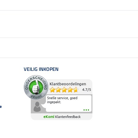
VEILIG INKOPEN
Klantbeoordelingen
4.7
/
5
Snelle service, goed
ingepakt.
e
eKomi
Klantenfeedback