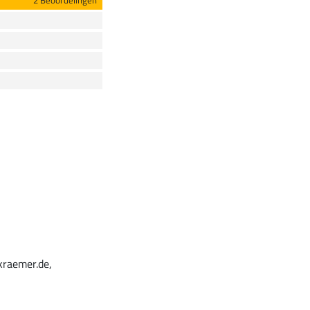
2 Beoordelingen
kraemer.de,