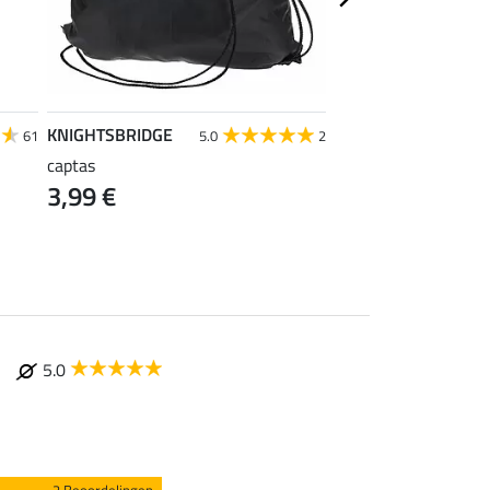
KNIGHTSBRIDGE
Krämer
61
5.0
2
captas
Kramer draagtas, gr
3,99 €
0,99 €
5.0