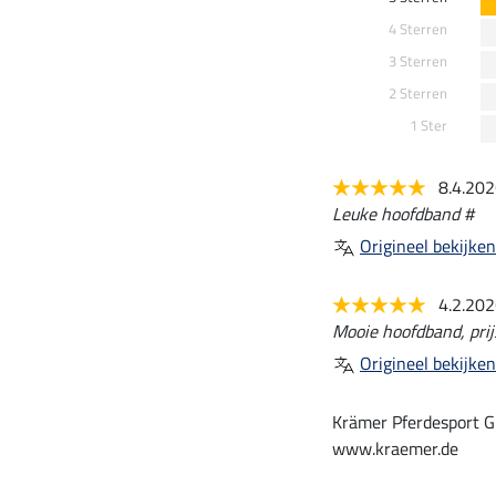
4 Sterren
3 Sterren
2 Sterren
1 Ster
8.4.20
Leuke hoofdband #
Origineel bekijken
4.2.20
Mooie hoofdband, prijs
Origineel bekijken
Krämer Pferdesport G
www.kraemer.de