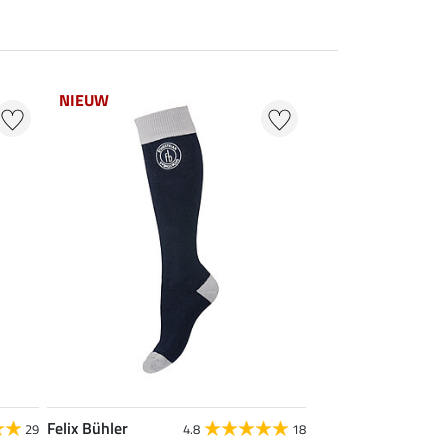
NIEUW
Felix Bühler
29
4.8
18