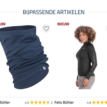
BIJPASSENDE ARTIKELEN
EUW
NIEUW
 Bühler
Felix Bühler
4.5
2
4.9