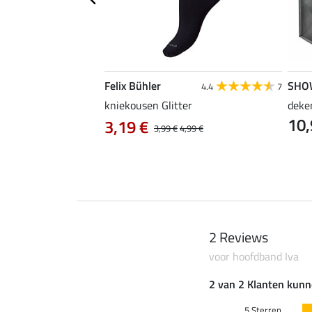
Felix Bühler
SHO
5.0
8
4.4
7
, groot
kniekousen Glitter
deke
10,
3,19 €
3,99 €
4,99 €
2 Reviews
voor hoofdband Iva
2 van 2 Klanten kunn
5 Sterren