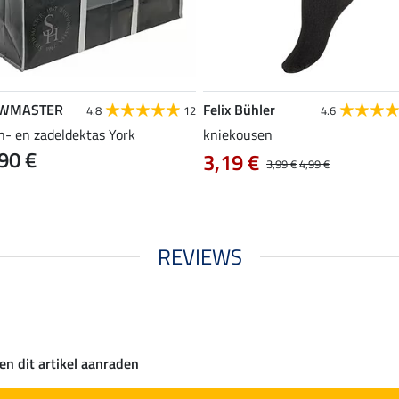
WMASTER
Felix Bühler
4.8
12
4.6
n- en zadeldektas York
kniekousen
90 €
3,19 €
3,99 €
4,99 €
REVIEWS
en dit artikel aanraden