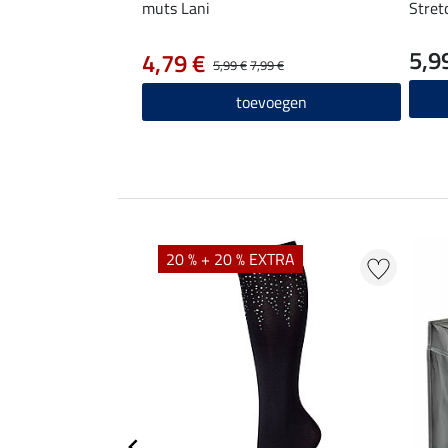
muts Lani
Stret
5,9
4,79 €
5,99 €
7,99 €
toevoegen
20 % + 20 % EXTRA