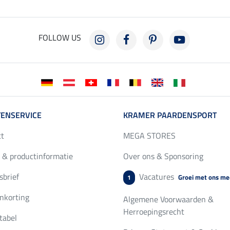
FOLLOW US
ENSERVICE
KRAMER PAARDENSPORT
ct
MEGA STORES
 & productinformatie
Over ons & Sponsoring
brief
Vacatures
Groei met ons me
1
nkorting
Algemene Voorwaarden &
Herroepingsrecht
tabel