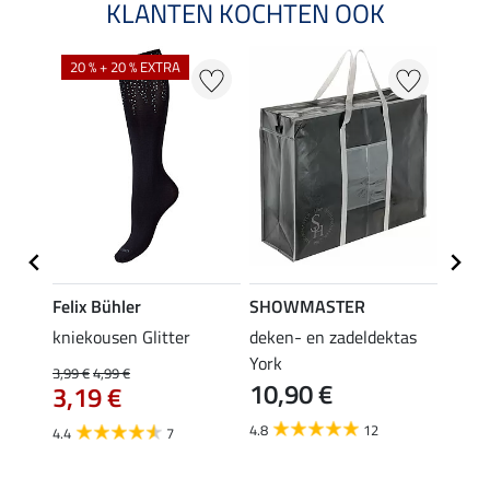
KLANTEN KOCHTEN OOK
20 % + 20 % EXTRA
20 %
Felix Bühler
SHOWMASTER
Felix
iger
kniekousen Glitter
deken- en zadeldektas
kniek
tors
York
3,99 €
4,99 €
3,99 €
10,90 €
3,19 €
3,1
4.8
12
4.4
7
4.5