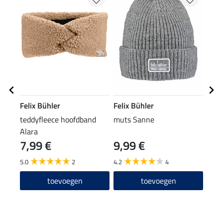
Felix Bühler
Felix Bühler
Feli
teddyfleece hoofdband
muts Sanne
knie
Alara
7,99 €
9,99 €
6,9
5.0
2
4.2
4
4.9
toevoegen
toevoegen