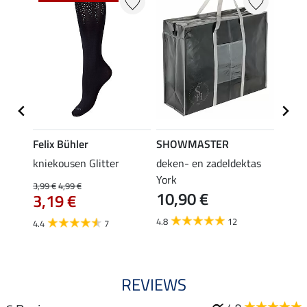
Felix Bühler
SHOWMASTER
KNIG
root
kniekousen Glitter
deken- en zadeldektas
capta
3,9
York
3,99 €
4,99 €
10,90 €
3,19 €
5.0
4.8
12
4.4
7
REVIEWS