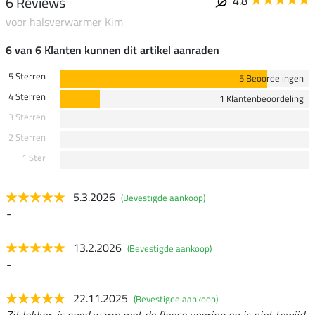
6 Reviews
4.8
voor halsverwarmer Kim
6 van 6 Klanten kunnen dit artikel aanraden
5 Sterren
5 Beoordelingen
4 Sterren
1 Klantenbeoordeling
3 Sterren
2 Sterren
1 Ster
5.3.2026
(Bevestigde aankoop)
-
13.2.2026
(Bevestigde aankoop)
-
22.11.2025
(Bevestigde aankoop)
Zit lekker, is goed warm met de fleece voering en is niet tewijd