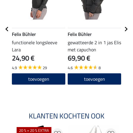
Felix Bühler
Felix Bühler
Feli
functionele longsleeve
gewatteerde 2 in 1 jas Elis
muts
Lara
met capuchon
24,90 €
69,90 €
7,99 
6,3
4.9
29
4.6
8
4.8
toevoegen
toevoegen
KLANTEN KOCHTEN OOK
20 % + 20 % EXTRA