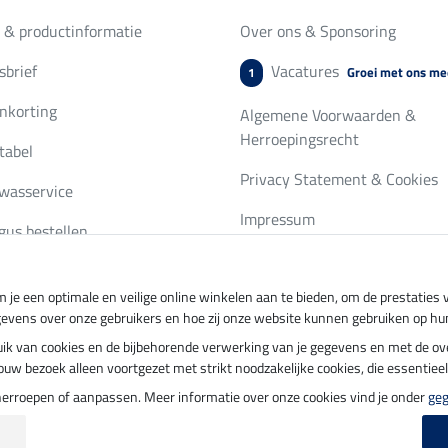
 & productinformatie
Over ons & Sponsoring
brief
Vacatures
Groei met ons me
1
nkorting
Algemene Voorwaarden &
Herroepingsrecht
tabel
Privacy Statement & Cookies
wasservice
Impressum
gus bestellen
 je een optimale en veilige online winkelen aan te bieden, om de prestatie
ing per
Veilig betalen met
gevens over onze gebruikers en hoe zij onze website kunnen gebruiken op hu
ebruik van cookies en de bijbehorende verwerking van je gegevens en met de 
t jouw bezoek alleen voortgezet met strikt noodzakelijke cookies, die essentie
herroepen of aanpassen. Meer informatie over onze cookies vind je onder
ge
update op 08.08.2026 om 06:59 uur
|
Alle prijzen in euro's, incl. BTW, excl. verz