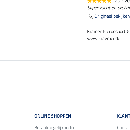
20.2.2
Super zacht en pretti
Origineel bekijken
Krämer Pferdesport G
www.kraemer.de
ONLINE SHOPPEN
KLANT
Betaalmogelijkheden
Conta