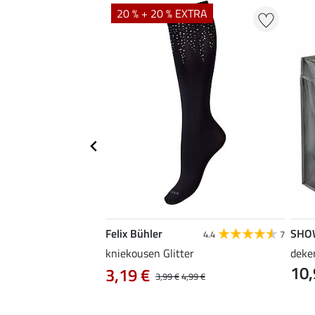
20 % + 20 % EXTRA
Felix Bühler
SHO
5.0
8
4.4
7
, groot
kniekousen Glitter
deke
10,
3,19 €
3,99 €
4,99 €