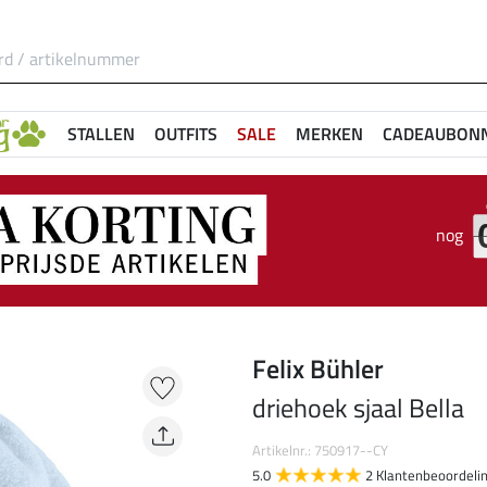
STALLEN
OUTFITS
SALE
MERKEN
CADEAUBON
nog
Felix Bühler
driehoek sjaal Bella
Artikelnr.: 750917--CY
5.0
2 Klantenbeoordeli