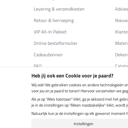
Levering & verzendkosten
Advies
Retour & herroeping
Nieuws
VIP All-In Pakket
Klante
Online bestelformulier
Maten
Cadeaubonnen
Deken
FAQ
Catalo
Heb jij ook een Cookie voor je paard?
Wij ook! We gebruiken cookies en andere technologieën om
Klimaatneutrale shop
Verzend
voor jou en je paard te tonen! Hiervoor verzamelen we ge
Als je op "Alles toestaan" klikt, ga je akkoord met het g
je in de instellingen op "Alleen noodzakelijke" klikt, word
Natuurlijk kun je de instellingen op elk gewenst moment 
Instellingen
Laatste 