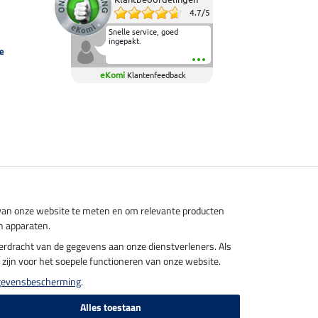
4.7
/
5
Snelle service, goed
ingepakt.
e
eKomi
Klantenfeedback
s van onze website te meten en om relevante producten
n apparaten.
overdracht van de gegevens aan onze dienstverleners. Als
el zijn voor het soepele functioneren van onze website.
gevensbescherming
.
Alles toestaan
endkosten.