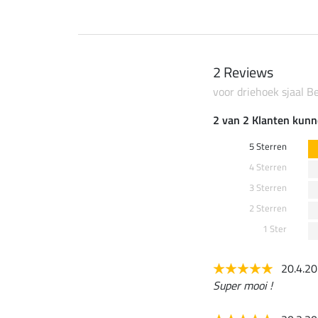
2 Reviews
voor driehoek sjaal Be
2 van 2 Klanten kunn
5 Sterren
4 Sterren
3 Sterren
2 Sterren
1 Ster
20.4.2
Super mooi !