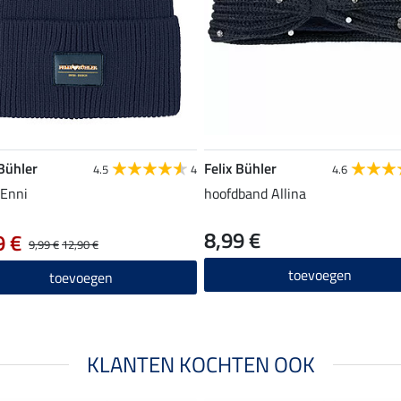
 Bühler
Felix Bühler
4.5
4
4.6
Enni
hoofdband Allina
8,99 €
9 €
9,99 €
12,90 €
toevoegen
toevoegen
KLANTEN KOCHTEN OOK