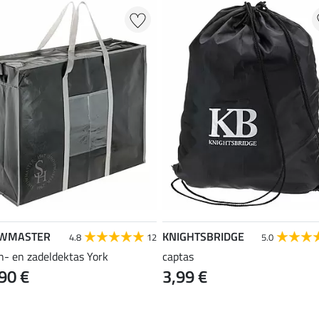
WMASTER
KNIGHTSBRIDGE
4.8
12
5.0
n- en zadeldektas York
captas
90 €
3,99 €