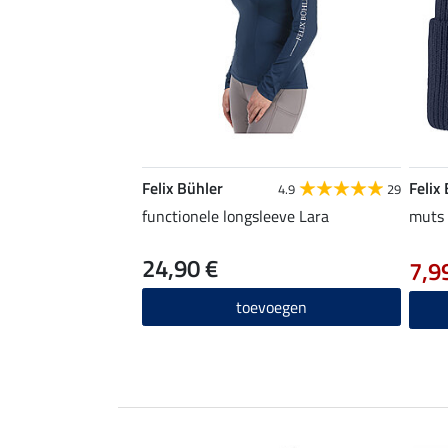
Felix Bühler
Felix
4.9
29
functionele longsleeve Lara
muts 
24,90 €
7,9
toevoegen