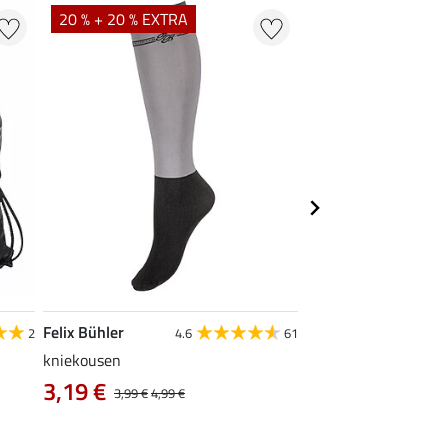
20 % + 20 % EXTRA
Felix Bühler
Krämer
2
4.6
61
kniekousen
Kramer draagtas, gr
0,99 €
3,19 €
3,99 €
4,99 €